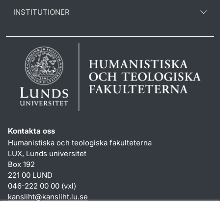
INSTITUTIONER
Kontakta oss
Humanistiska och teologiska fakulteterna
LUX, Lunds universitet
Box 192
221 00 LUND
046-222 00 00 (vxl)
kansliht
@
kansliht.lu
.
se