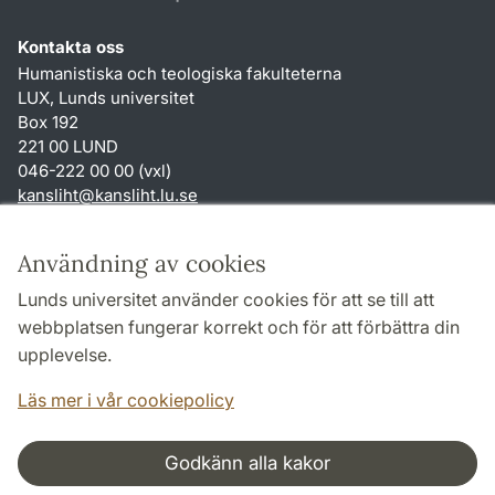
Kontakta oss
Humanistiska och teologiska fakulteterna
LUX, Lunds universitet
Box 192
221 00 LUND
046-222 00 00 (vxl)
kansliht
@
kansliht.lu
.
se
Genvägar
Användning av cookies
Om webbplatsen och cookies
Lunds universitet använder cookies för att se till att
Behandling av personuppgifter
webbplatsen fungerar korrekt och för att förbättra din
Tillgänglighetsredogörelse
upplevelse.
TYPO3-login
Läs mer i vår cookiepolicy
Godkänn alla kakor
Samarbeten och nätverk