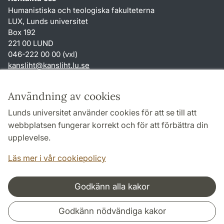
Humanistiska och teologiska fakulteterna
LUX, Lunds universitet
Box 192
221 00 LUND
046-222 00 00 (vxl)
kansliht
@
kansliht.lu
.
se
Genvägar
Användning av cookies
Om webbplatsen och cookies
Lunds universitet använder cookies för att se till att
Behandling av personuppgifter
webbplatsen fungerar korrekt och för att förbättra din
Tillgänglighetsredogörelse
upplevelse.
TYPO3-login
Läs mer i vår cookiepolicy
Godkänn alla kakor
Samarbeten och nätverk
Godkänn nödvändiga kakor