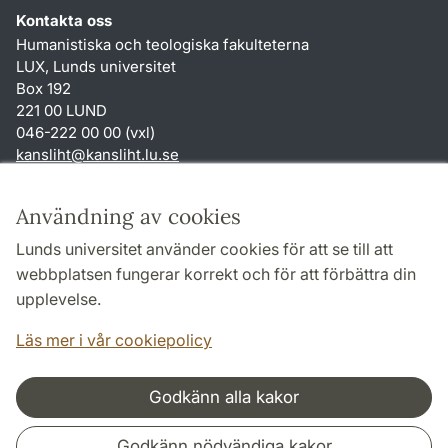
Kontakta oss
Humanistiska och teologiska fakulteterna
LUX, Lunds universitet
Box 192
221 00 LUND
046-222 00 00 (vxl)
kansliht
@
kansliht.lu
.
se
Genvägar
Användning av cookies
Om webbplatsen och cookies
Lunds universitet använder cookies för att se till att
Behandling av personuppgifter
webbplatsen fungerar korrekt och för att förbättra din
Tillgänglighetsredogörelse
upplevelse.
TYPO3-login
Läs mer i vår cookiepolicy
Godkänn alla kakor
Samarbeten och nätverk
Godkänn nödvändiga kakor