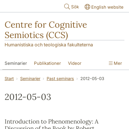
Hoppa till huvudinnehåll
Sök
English website
Centre for Cognitive
Semiotics (CCS)
Humanistiska och teologiska fakulteterna
Seminarier
Publikationer
Videor
Mer
Start
Seminarier
Past seminars
2012-05-03
2012-05-03
Introduction to Phenomenology: A
Discussion of the Book by Robert