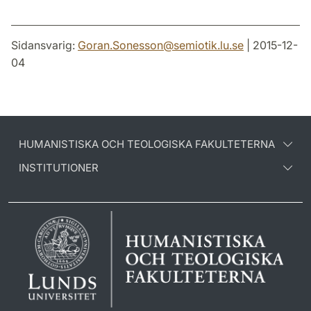
Sidansvarig:
Goran.Sonesson
@
semiotik.lu
.
se
| 2015-12-
04
HUMANISTISKA OCH TEOLOGISKA FAKULTETERNA
INSTITUTIONER