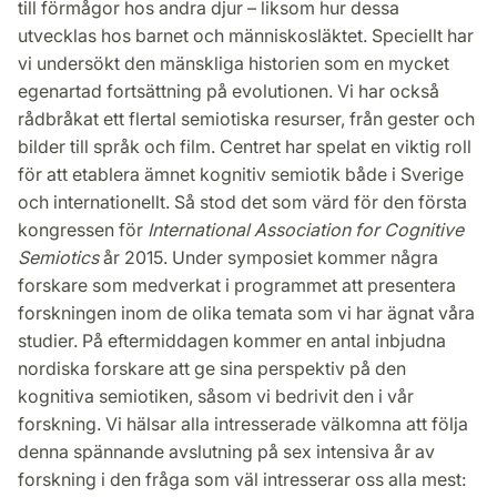
till förmågor hos andra djur – liksom hur dessa
utvecklas hos barnet och människosläktet. Speciellt har
vi undersökt den mänskliga historien som en mycket
egenartad fortsättning på evolutionen. Vi har också
rådbråkat ett flertal semiotiska resurser, från gester och
bilder till språk och film. Centret har spelat en viktig roll
för att etablera ämnet kognitiv semiotik både i Sverige
och internationellt. Så stod det som värd för den första
kongressen för
International Association for Cognitive
Semiotics
år 2015. Under symposiet kommer några
forskare som medverkat i programmet att presentera
forskningen inom de olika temata som vi har ägnat våra
studier. På eftermiddagen kommer en antal inbjudna
nordiska forskare att ge sina perspektiv på den
kognitiva semiotiken, såsom vi bedrivit den i vår
forskning. Vi hälsar alla intresserade välkomna att följa
denna spännande avslutning på sex intensiva år av
forskning i den fråga som väl intresserar oss alla mest: