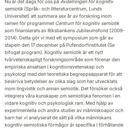
Nu är det dags för oss på
Avdelningen för kognitiv
semiotik
(Språk- och litteraturcentrum, Lunds
Universitet) att summera sex år av forskning inom
ramen för programmet
Centrum för kognitiv semiotik
som finansierats av Riksbankens Jubileumsfond (2009-
2014). Detta gör vi med ett symposium som går av
stapeln den 17 december på Pufendorfinstitutet (Se
bifogat program). Kognitiv semiotik är ett nytt
tvärvetenskapligt forskningsområde som förenar den
empiriska ansatsen i kognitionsvetenskap och
psykologi med den teoretiska begreppsapparat för att
beskriva betydelser av olika slag som har utvecklats
inom lingvistik och annan semiotik. Det försöker också
integrera våra kunskaper om semiotiska fenomen i en
vidare kognitiv och psykologisk ram. Med hjälp av
experimentella och andra studier av människoapor och
barn har vi analyserat de sätt på vilka människans
kognitiv-semiotiska förmågor är specifika i förhållande