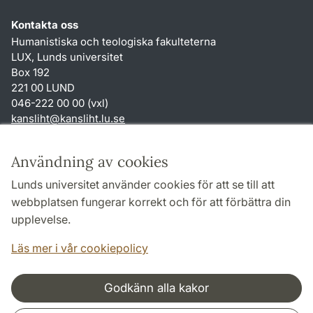
Kontakta oss
Humanistiska och teologiska fakulteterna
LUX, Lunds universitet
Box 192
221 00 LUND
046-222 00 00 (vxl)
kansliht
@
kansliht.lu
.
se
Genvägar
Användning av cookies
Om webbplatsen och cookies
Lunds universitet använder cookies för att se till att
Behandling av personuppgifter
webbplatsen fungerar korrekt och för att förbättra din
Tillgänglighetsredogörelse
upplevelse.
TYPO3-login
Läs mer i vår cookiepolicy
Godkänn alla kakor
Samarbeten och nätverk