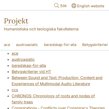
Hoppa till huvudinnehåll
Sök
English website
Projekt
Humanistiska och teologiska fakulteterna
ace
austroasiatic
beredskap-for-alla
Betygskriterier
ace
Between Sound and Text: Production, Content and Experienc
austroasiatic
beredskap-for-alla
ccs
CHRONOS: Chronology of roots and nodes of family t
Betygskriterier vid HT
Conspirations - Conflicts over Conspiracy Theories
cefle
Between Sound and Text: Production, Content and
Experiences of Multimodal Audio Literature
DiACL: Diachronic Atlas of Comparative Linguistics Online
ccs
CHRONOS: Chronology of roots and nodes of
Digital Heritage Forum
digitalhistory
directprofil
family trees
ECHO - European Cultural Heritage Online
ekelof
ERiCi
Conspirations - Conflicts over Conspiracy Theories