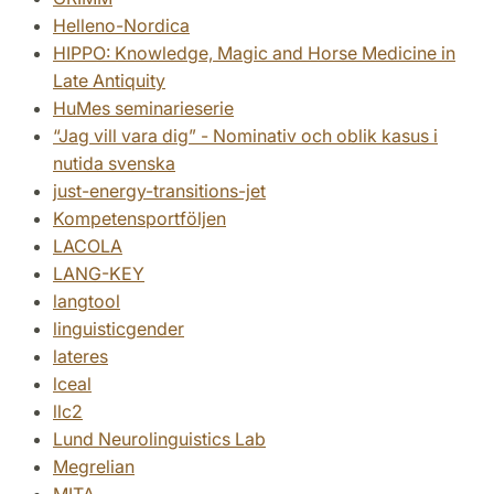
Textvid Øresund
The Making of Them and Us (MaTUs)
Helleno-Nordica
HIPPO: Knowledge, Magic and Horse Medicine in
The role of function words in spontaneous speech processi
Late Antiquity
HuMes seminarieserie
The Wahlgren Foundation Doctoral Programme
Typology
“Jag vill vara dig” - Nominativ och oblik kasus i
Vokart
nutida svenska
Walking while talking
Wallenberg Network Initiati
just-energy-transitions-jet
Kompetensportföljen
LACOLA
LANG-KEY
langtool
linguisticgender
lateres
lceal
llc2
Lund Neurolinguistics Lab
Megrelian