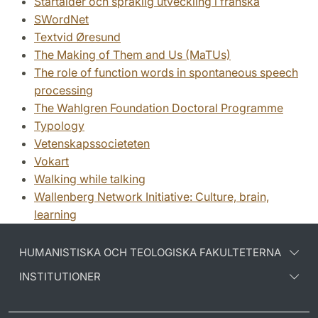
Startålder och språklig utveckling i franska
SWordNet
Textvid Øresund
The Making of Them and Us (MaTUs)
The role of function words in spontaneous speech
processing
The Wahlgren Foundation Doctoral Programme
Typology
Vetenskapssocieteten
Vokart
Walking while talking
Wallenberg Network Initiative: Culture, brain,
learning
HUMANISTISKA OCH TEOLOGISKA FAKULTETERNA
INSTITUTIONER