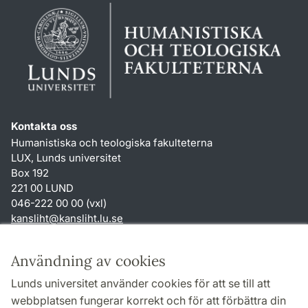
Kontakta oss
Humanistiska och teologiska fakulteterna
LUX, Lunds universitet
Box 192
221 00 LUND
046-222 00 00 (vxl)
kansliht
@
kansliht.lu
.
se
Genvägar
Användning av cookies
Om webbplatsen och cookies
Lunds universitet använder cookies för att se till att
Behandling av personuppgifter
webbplatsen fungerar korrekt och för att förbättra din