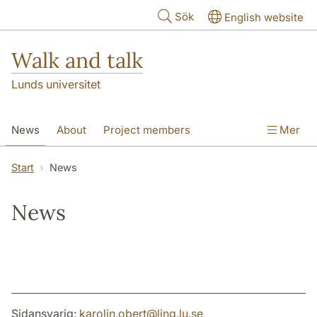
Hoppa till huvudinnehåll
Sök
English website
Walk and talk
Lunds universitet
News
About
Project members
Mer
Collaborating communities
Publications
Start
News
Tools and guides
News
Sidansvarig:
karolin.obert
@
ling.lu
.
se