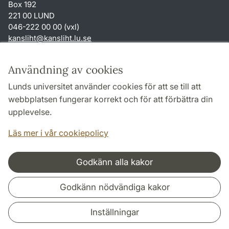
Box 192
221 00 LUND
046-222 00 00 (vxl)
kansliht
@
kansliht.lu
.
se
Genvägar
Användning av cookies
Om webbplatsen och cookies
Lunds universitet använder cookies för att se till att
Behandling av personuppgifter
webbplatsen fungerar korrekt och för att förbättra din
Tillgänglighetsredogörelse
upplevelse.
TYPO3-login
Läs mer i vår cookiepolicy
Godkänn alla kakor
Samarbeten och nätverk
Godkänn nödvändiga kakor
Inställningar