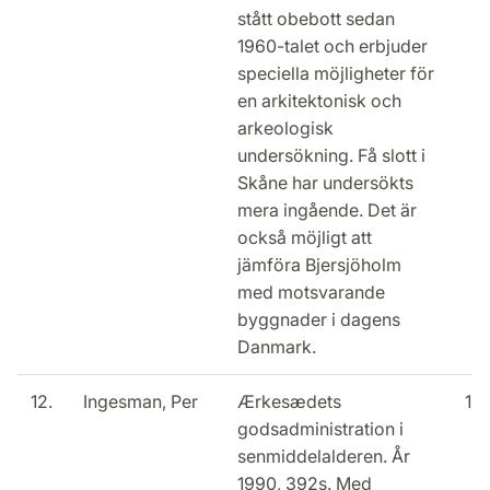
stått obebott sedan
1960-talet och erbjuder
speciella möjligheter för
en arkitektonisk och
arkeologisk
undersökning. Få slott i
Skåne har undersökts
mera ingående. Det är
också möjligt att
jämföra Bjersjöholm
med motsvarande
byggnader i dagens
Danmark.
12.
Ingesman, Per
Ærkesædets
15
godsadministration i
senmiddelalderen. År
1990, 392s. Med