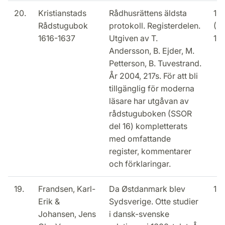
20.
Kristianstads
Rådhusrättens äldsta
15
Rådstugubok
protokoll. Registerdelen.
(2
1616-1637
Utgiven av T.
16
Andersson, B. Ejder, M.
Petterson, B. Tuvestrand.
År 2004, 217s. För att bli
tillgänglig för moderna
läsare har utgåvan av
rådstuguboken (SSOR
del 16) kompletterats
med omfattande
register, kommentarer
och förklaringar.
19.
Frandsen, Karl-
Da Østdanmark blev
15
Erik &
Sydsverige. Otte studier
Johansen, Jens
i dansk-svenske