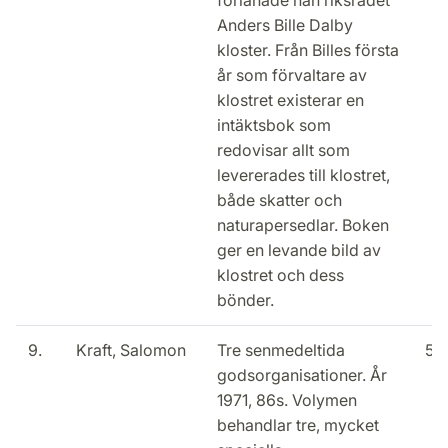
förlänade han riksrådet
Anders Bille Dalby
kloster. Från Billes första
år som förvaltare av
klostret existerar en
intäktsbok som
redovisar allt som
levererades till klostret,
både skatter och
naturapersedlar. Boken
ger en levande bild av
klostret och dess
bönder.
9.
Kraft, Salomon
Tre senmedeltida
50
godsorganisationer. År
1971, 86s. Volymen
behandlar tre, mycket