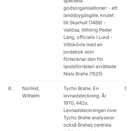
speciella
godsorganisationer: - ett
landsbygdsgille, knutet
till Skarhult (1488) -
Vallösa, tillhörig Peder
Lang, officialis i Lund -
Vittskövle med en
jordebok som
förtecknar den för
landsförräderi avrättade
Niels Brahe (1525)
8.
Norlind,
Tycho Brahe. En
Slu
Wilhelm
levnadsteckning. År
1970, 442s.
Levnadsteckningen över
Tycho Brahe analyserar
också Brahes centrala