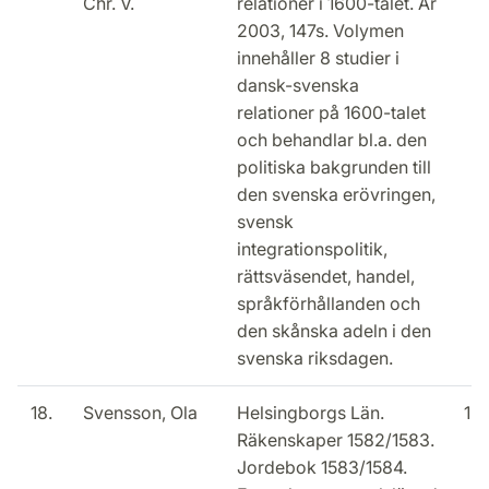
Chr. V.
relationer i 1600-talet. År
2003, 147s. Volymen
innehåller 8 studier i
dansk-svenska
relationer på 1600-talet
och behandlar bl.a. den
politiska bakgrunden till
den svenska erövringen,
svensk
integrationspolitik,
rättsväsendet, handel,
språkförhållanden och
den skånska adeln i den
svenska riksdagen.
18.
Svensson, Ola
Helsingborgs Län.
15
Räkenskaper 1582/1583.
Jordebok 1583/1584.