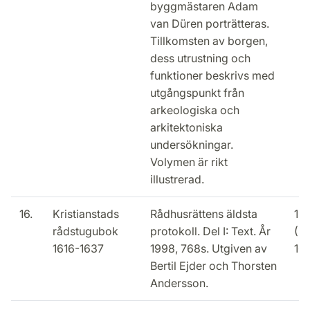
byggmästaren Adam
van Düren porträtteras.
Tillkomsten av borgen,
dess utrustning och
funktioner beskrivs med
utgångspunkt från
arkeologiska och
arkitektoniska
undersökningar.
Volymen är rikt
illustrerad.
16.
Kristianstads
Rådhusrättens äldsta
15
rådstugubok
protokoll. Del I: Text. År
(2
1616-1637
1998, 768s. Utgiven av
16
Bertil Ejder och Thorsten
Andersson.