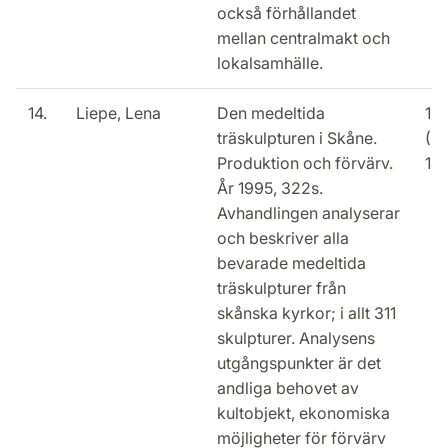
också förhållandet
mellan centralmakt och
lokalsamhälle.
14.
Liepe, Lena
Den medeltida
15
träskulpturen i Skåne.
(2
Produktion och förvärv.
14
År 1995, 322s.
Avhandlingen analyserar
och beskriver alla
bevarade medeltida
träskulpturer från
skånska kyrkor; i allt 311
skulpturer. Analysens
utgångspunkter är det
andliga behovet av
kultobjekt, ekonomiska
möjligheter för förvärv