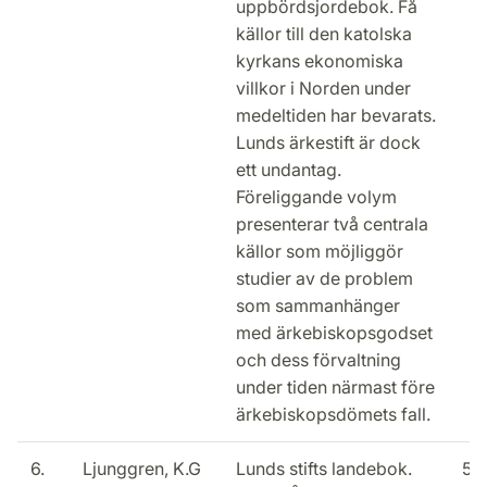
uppbördsjordebok. Få
källor till den katolska
kyrkans ekonomiska
villkor i Norden under
medeltiden har bevarats.
Lunds ärkestift är dock
ett undantag.
Föreliggande volym
presenterar två centrala
källor som möjliggör
studier av de problem
som sammanhänger
med ärkebiskopsgodset
och dess förvaltning
under tiden närmast före
ärkebiskopsdömets fall.
6.
Ljunggren, K.G
Lunds stifts landebok.
50