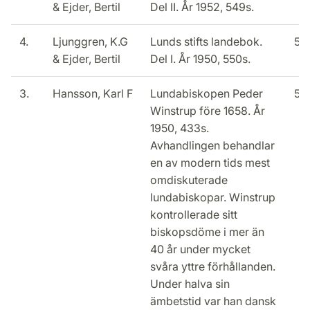
& Ejder, Bertil
Del II. År 1952, 549s.
4.
Ljunggren, K.G
Lunds stifts landebok.
50
& Ejder, Bertil
Del I. År 1950, 550s.
3.
Hansson, Karl F
Lundabiskopen Peder
50
Winstrup före 1658. År
1950, 433s.
Avhandlingen behandlar
en av modern tids mest
omdiskuterade
lundabiskopar. Winstrup
kontrollerade sitt
biskopsdöme i mer än
40 år under mycket
svåra yttre förhållanden.
Under halva sin
ämbetstid var han dansk