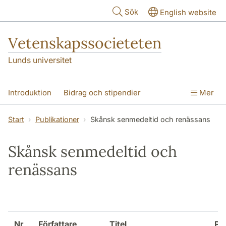
Hoppa till huvudinnehåll
Sök
English website
Vetenskapssocieteten
Lunds universitet
Introduktion
Bidrag och stipendier
Mer
Priser och utmärkelser
Societeten
Start
Publikationer
Skånsk senmedeltid och renässans
Publikationer
Vetenskapssocieteten 100 år
Skånsk senmedeltid och
renässans
Nr
Författare
Titel
Pri