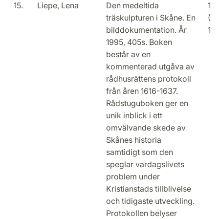
15.
Liepe, Lena
Den medeltida
15
träskulpturen i Skåne. En
(2
bilddokumentation. År
14
1995, 405s. Boken
består av en
kommenterad utgåva av
rådhusrättens protokoll
från åren 1616-1637.
Rådstuguboken ger en
unik inblick i ett
omvälvande skede av
Skånes historia
samtidigt som den
speglar vardagslivets
problem under
Kristianstads tillblivelse
och tidigaste utveckling.
Protokollen belyser