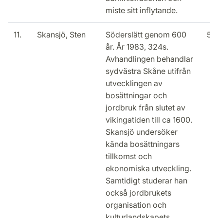
miste sitt inflytande.
11.
Skansjö, Sten
Söderslätt genom 600
50
år. År 1983, 324s.
Avhandlingen behandlar
sydvästra Skåne utifrån
utvecklingen av
bosättningar och
jordbruk från slutet av
vikingatiden till ca 1600.
Skansjö undersöker
kända bosättningars
tillkomst och
ekonomiska utveckling.
Samtidigt studerar han
också jordbrukets
organisation och
kulturlandskapets