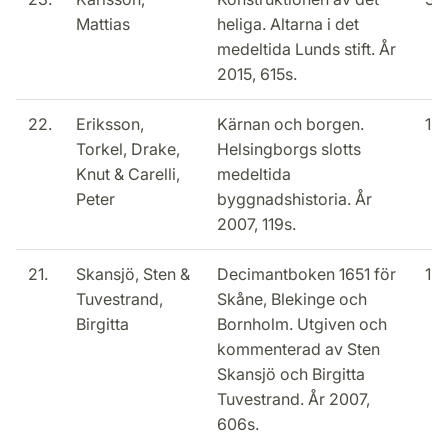
Mattias
heliga. Altarna i det
medeltida Lunds stift. År
2015, 615s.
22.
Eriksson,
Kärnan och borgen.
15
Torkel, Drake,
Helsingborgs slotts
Knut & Carelli,
medeltida
Peter
byggnadshistoria. År
2007, 119s.
21.
Skansjö, Sten &
Decimantboken 1651 för
15
Tuvestrand,
Skåne, Blekinge och
Birgitta
Bornholm. Utgiven och
kommenterad av Sten
Skansjö och Birgitta
Tuvestrand. År 2007,
606s.