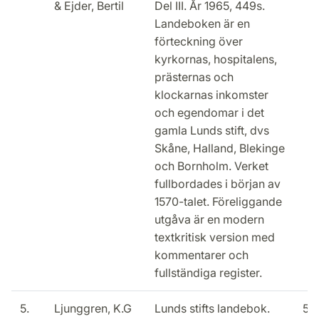
& Ejder, Bertil
Del III. År 1965, 449s.
Landeboken är en
förteckning över
kyrkornas, hospitalens,
prästernas och
klockarnas inkomster
och egendomar i det
gamla Lunds stift, dvs
Skåne, Halland, Blekinge
och Bornholm. Verket
fullbordades i början av
1570-talet. Föreliggande
utgåva är en modern
textkritisk version med
kommentarer och
fullständiga register.
5.
Ljunggren, K.G
Lunds stifts landebok.
50