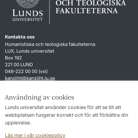
Kontakta oss
Humanistiska och teologiska fakulteterna
LUX, Lunds universitet
Box 192
221 00 LUND
046-222 00 00 (vxl)
kansliht
@
kansliht.lu
.
se
Genvägar
Användning av cookies
Om webbplatsen och cookies
Lunds universitet använder cookies för att se till att
Behandling av personuppgifter
webbplatsen fungerar korrekt och för att förbättra din
Tillgänglighetsredogörelse
upplevelse.
TYPO3-login
Läs mer i vår cookiepolicy