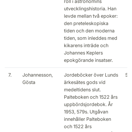
roll i astronomins
utvecklingshistoria. Han
levde mellan två epoker:
den preteleskopiska
tiden och den moderna
tiden, som inleddes med
kikarens inträde och
Johannes Keplers
epokgörande insatser.
7.
Johannesson,
Jordeböcker över Lunds
Slu
Gösta
ärkesätes gods vid
medeltidens slut.
Palteboken och 1522 års
uppbördsjordebok. År
1953, 579s. Utgåvan
innehåller Palteboken
och 1522 års