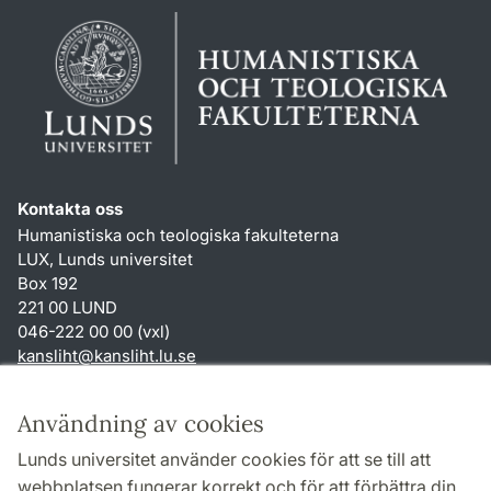
Kontakta oss
Humanistiska och teologiska fakulteterna
LUX, Lunds universitet
Box 192
221 00 LUND
046-222 00 00 (vxl)
kansliht
@
kansliht.lu
.
se
Genvägar
Användning av cookies
Om webbplatsen och cookies
Lunds universitet använder cookies för att se till att
Behandling av personuppgifter
webbplatsen fungerar korrekt och för att förbättra din