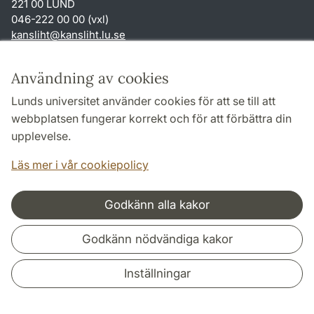
221 00 LUND
046-222 00 00 (vxl)
kansliht
@
kansliht.lu
.
se
Genvägar
Användning av cookies
Om webbplatsen och cookies
Lunds universitet använder cookies för att se till att
Behandling av personuppgifter
webbplatsen fungerar korrekt och för att förbättra din
Tillgänglighetsredogörelse
upplevelse.
TYPO3-login
Läs mer i vår cookiepolicy
Godkänn alla kakor
Samarbeten och nätverk
Godkänn nödvändiga kakor
Inställningar