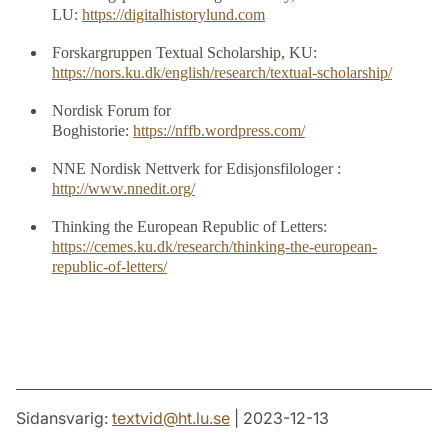
LU:
https://digitalhistorylund.com
Forskargruppen Textual Scholarship, KU:
https://nors.ku.dk/english/research/textual-scholarship/
Nordisk Forum for
Boghistorie:
https://nffb.wordpress.com/
NNE Nordisk Nettverk for Edisjonsfilologer :
http://www.nnedit.org/
Thinking the European Republic of Letters:
https://cemes.ku.dk/research/thinking-the-european-
republic-of-letters/
Sidansvarig:
textvid
@
ht.lu
.
se
| 2023-12-13