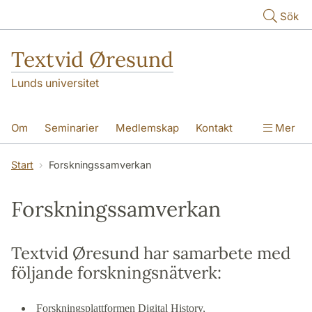
Hoppa till huvudinnehåll
Sök
Textvid Øresund
Lunds universitet
Om
Seminarier
Medlemskap
Kontakt
Mer
Finansiering
Forskningssamverkan
Start
Forskningssamverkan
Forskningssamverkan
Textvid Øresund har samarbete med
följande forskningsnätverk:
Forskningsplattformen Digital History,