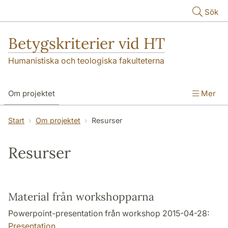
Hoppa till huvudinnehåll
Sök
Betygskriterier vid HT
Humanistiska och teologiska fakulteterna
Om projektet
Mer
Projektplan och projektrapport
Start
Om projektet
Resurser
Workshoppar
Uppföljning och utvärdering
Resurser
Material från workshopparna
Powerpoint-presentation från workshop 2015-04-28:
Presentation