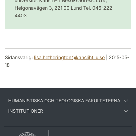
universitet Kansli HT Besöksadress: LUX,
Helgonavägen 3, 221 00 Lund Tel. 046-222
4403
Sidansvarig:
lisa.hetherington
@
kansliht.lu
.
se
| 2015-05-
18
HUMANISTISKA OCH TEOLOGISKA FAKULTETERNA
INSTITUTIONER