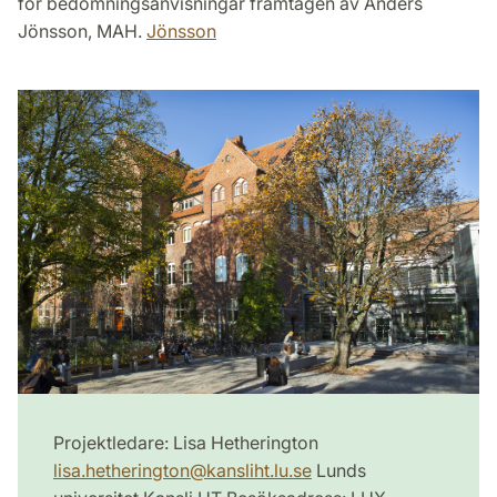
för bedömningsanvisningar framtagen av Anders
Jönsson, MAH.
Jönsson
Projektledare: Lisa Hetherington
lisa.hetherington
@
kansliht.lu
.
se
Lunds