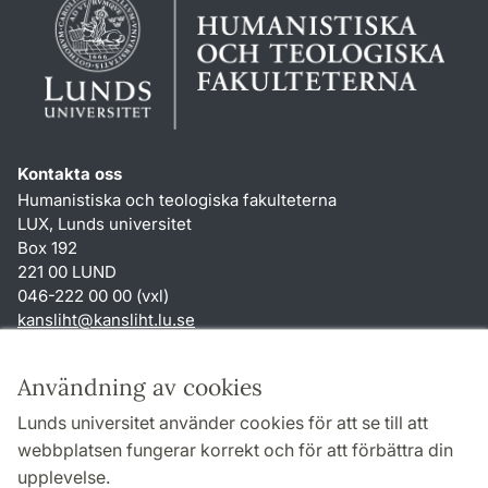
Kontakta oss
Humanistiska och teologiska fakulteterna
LUX, Lunds universitet
Box 192
221 00 LUND
046-222 00 00 (vxl)
kansliht
@
kansliht.lu
.
se
Genvägar
Användning av cookies
Om webbplatsen och cookies
Lunds universitet använder cookies för att se till att
Behandling av personuppgifter
webbplatsen fungerar korrekt och för att förbättra din
Tillgänglighetsredogörelse
upplevelse.