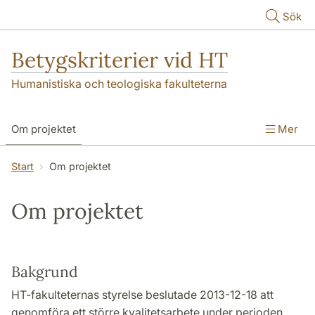
Hoppa till huvudinnehåll
Sök
Betygskriterier vid HT
Humanistiska och teologiska fakulteterna
Om projektet
Mer
Projektplan och projektrapport
Start
Om projektet
Workshoppar
Uppföljning och utvärdering
Om projektet
Bakgrund
HT-fakulteternas styrelse beslutade 2013-12-18 att
genomföra ett större kvalitetsarbete under perioden