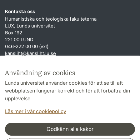
Kontakta oss
Humanistiska och teologiska fakulteterna
LUX, Lunds universitet
Box 192
221 00 LUND
046-222 00 00 (vxl)
kansliht
@
kansliht.lu
.
se
Genvägar
Användning av cookies
Om webbplatsen och cookies
Lunds universitet använder cookies för att se till att
Behandling av personuppgifter
webbplatsen fungerar korrekt och för att förbättra din
Tillgänglighetsredogörelse
upplevelse.
TYPO3-login
Läs mer i vår cookiepolicy
Godkänn alla kakor
Samarbeten och nätverk