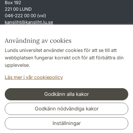
Box 192
221 00 LUND
046-222 00 00 (vxl)
kansliht
@
kansliht.lu
.
se
Genvägar
Användning av cookies
Om webbplatsen och cookies
Lunds universitet använder cookies för att se till att
Behandling av personuppgifter
webbplatsen fungerar korrekt och för att förbättra din
Tillgänglighetsredogörelse
upplevelse.
TYPO3-login
Läs mer i vår cookiepolicy
Godkänn alla kakor
Samarbeten och nätverk
Godkänn nödvändiga kakor
Inställningar