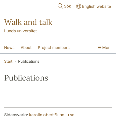
Hoppa till huvudinnehåll
Sök
English website
Walk and talk
Lunds universitet
News
About
Project members
Mer
Collaborating communities
Publications
Start
Publications
Tools and guides
Publications
Sidansvarig:
karolin.obert
@
ling.lu
.
se