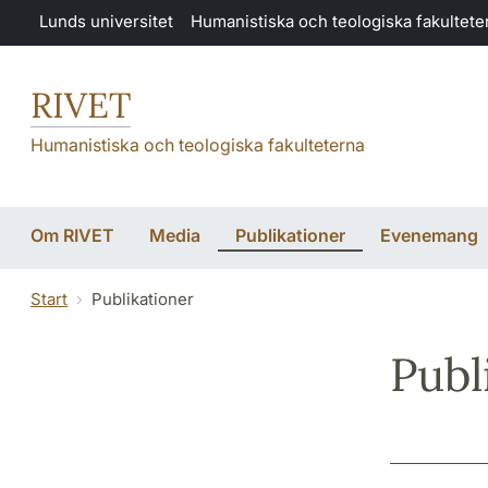
Hoppa till huvudinnehåll
Lunds universitet
Humanistiska och teologiska fakultete
RIVET
Humanistiska och teologiska fakulteterna
Om RIVET
Media
Publikationer
Evenemang
Start
Publikationer
Publ