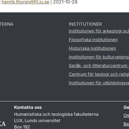
:
henrik.thoren
@
fil.lu
.
se
| 2021-10-28
TERNA
INSTITUTIONER
Institutionen för arkeologi oc
Filosofiska institutionen
Historiska institutionen
Institutionen för kulturveten
Språk- och litteraturcentrum
Centrum för teologi och reli
Institutionen för utbildnings
Kontakta oss
Ge
Humanistiska och teologiska fakulteterna
Om
LUX, Lunds universitet
Be
Box 192