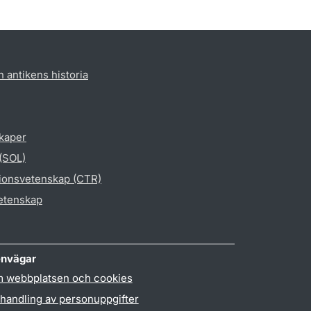
h antikens historia
skaper
 (SOL)
gionsvetenskap (CTR)
vetenskap
nvägar
 webbplatsen och cookies
handling av personuppgifter