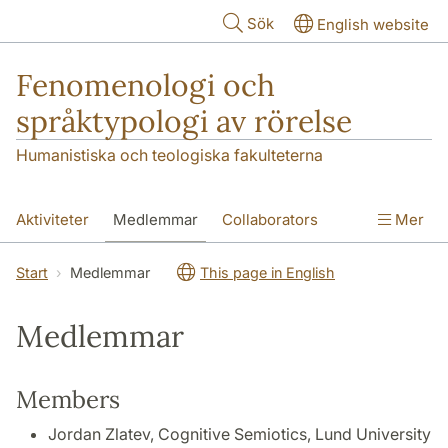
Hoppa till huvudinnehåll
Sök
English website
Fenomenologi och
språktypologi av rörelse
Humanistiska och teologiska fakulteterna
Aktiviteter
Medlemmar
Collaborators
Mer
Publikationer och presentationer
Start
Medlemmar
This page in English
Project description
Medlemmar
Members
Jordan Zlatev, Cognitive Semiotics, Lund University