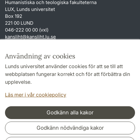
Humanistiska och teologiska fakulteterna
LUX, Lunds universitet
Box 192
221 00 LUND
046-222 00 00 (vxl)
kansliht
@
kansliht.lu
.
se
Genvägar
Användning av cookies
Om webbplatsen och cookies
Lunds universitet använder cookies för att se till att
Behandling av personuppgifter
webbplatsen fungerar korrekt och för att förbättra din
Tillgänglighetsredogörelse
upplevelse.
TYPO3-login
Läs mer i vår cookiepolicy
Godkänn alla kakor
Samarbeten och nätverk
Godkänn nödvändiga kakor