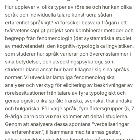
Hur upplever vi olika typer av rörelse och hur kan olika
språk och individuella talare konstruera sådan
erfarenhet språkligt? Vi försöker besvara frågan i ett
tvärvetenskapligt projekt som kombinerar metoder och
begrepp från fenomenologin (det systematiska studiet
av medvetandet), den kognitiv-typologiska lingvistiken,
som studerar hur språk varierar och överensstämmer i
sina betydelser, och utvecklingspsykologi, som
studerar bland annat hur barn tillägnar sig sina språks
normer. Vi utvecklar lämpliga fenomenologiska
analyser och verktyg för elicitering av beskrivningar av
rörelsesituationer från talare av fyra typologiskt och
genealogiskt olika språk: franska, svenska, thailändska
och bulgariska. För varje språk, fyra åldersgrupper (5, 7,
9-åriga barn och vuxna) kommer att delta i studierna.
Genom att analysera dessa spontana ”verbaliseringar
av erfarenheten”, tillsammans med talarnas gester,
söker´vi insikter i de viktiga teoretiska frågorna som rör