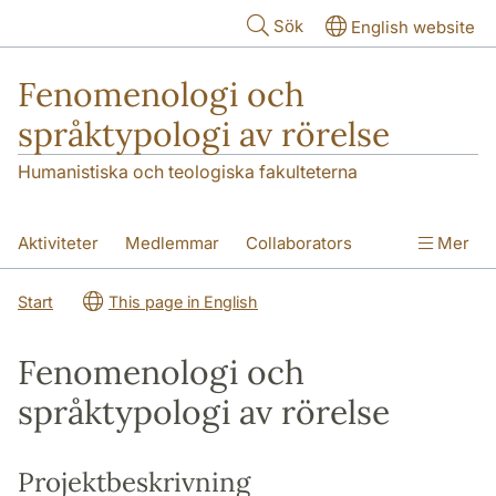
Hoppa till huvudinnehåll
Sök
English website
Fenomenologi och
språktypologi av rörelse
Humanistiska och teologiska fakulteterna
Aktiviteter
Medlemmar
Collaborators
Mer
Publikationer och presentationer
Start
This page in English
Project description
Fenomenologi och
språktypologi av rörelse
Projektbeskrivning