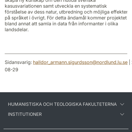
skapa ny kunskap om den nutida svenska
kasusvariationen samt utveckla en systematisk
förståelse av dess natur, utbredning och möjliga effekter
på språket i övrigt. För detta ändamål kommer projektet
bland annat att samla in data från informanter i olika
landsdelar.
Sidansvarig:
halldor_armann.sigurdsson
@
nordlund.lu
.
se
|
08-29
HUMANISTISKA OCH TEOLOGISKA FAKULTETERNA
INSTITUTIONER