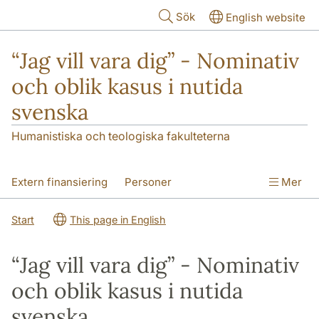
Hoppa till huvudinnehåll
Sök
English website
“Jag vill vara dig” - Nominativ
och oblik kasus i nutida
svenska
Humanistiska och teologiska fakulteterna
Extern finansiering
Personer
Mer
Presentationer och publikationer
Start
This page in English
Tidigare arbeten om kasus
Workshop
“Jag vill vara dig” - Nominativ
och oblik kasus i nutida
svenska