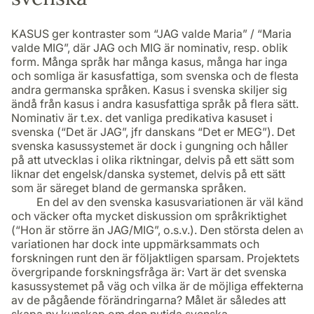
KASUS ger kontraster som “JAG valde Maria” / “Maria
valde MIG”, där JAG och MIG är nominativ, resp. oblik
form. Många språk har många kasus, många har inga
och somliga är kasusfattiga, som svenska och de flesta
andra germanska språken. Kasus i svenska skiljer sig
ändå från kasus i andra kasusfattiga språk på flera sätt.
Nominativ är t.ex. det vanliga predikativa kasuset i
svenska
(“Det är JAG”, jfr danskans “Det er MEG”).
Det
svenska kasussystemet är dock i gungning och håller
på att utvecklas i olika riktningar, delvis på ett sätt som
liknar det engelsk/danska systemet, delvis på ett sätt
som är säreget bland de germanska språken.
En del av den svenska kasusvariationen är väl känd
och väcker ofta mycket diskussion om språkriktighet
(“Hon är större än JAG/MIG”, o.s.v.). Den största delen av
variationen har dock inte uppmärksammats och
forskningen runt den är följaktligen sparsam. Projektets
övergripande forskningsfråga är: Vart är det svenska
kasussystemet på väg och vilka är de möjliga effekterna
av de pågående förändringarna? Målet är således att