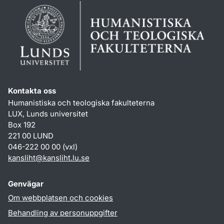
Kontakta oss
Humanistiska och teologiska fakulteterna
LUX, Lunds universitet
Box 192
221 00 LUND
046-222 00 00 (vxl)
kansliht
@
kansliht.lu
.
se
Genvägar
Om webbplatsen och cookies
Behandling av personuppgifter