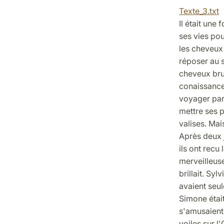
Texte_3.txt
Il était une
ses vies pou
les cheveux 
réposer au s
cheveux brun
conaissance 
voyager par 
mettre ses p
valises. Mais
Après deux jo
ils ont recu
merveilleuse.
brillait. Syl
avaient seul
Simone était
s'amusaient 
voiles sur l