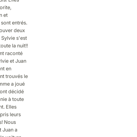
orite,
n et
 sont entrés.
trouver deux
 Sylvie s'est
ute la nuit!!
ont raconté
ylvie et Juan
ent en
nt trouvés le
omme a joué
 ont décidé
nie à toute
t. Elles
pris leurs
us! Nous
t Juan a