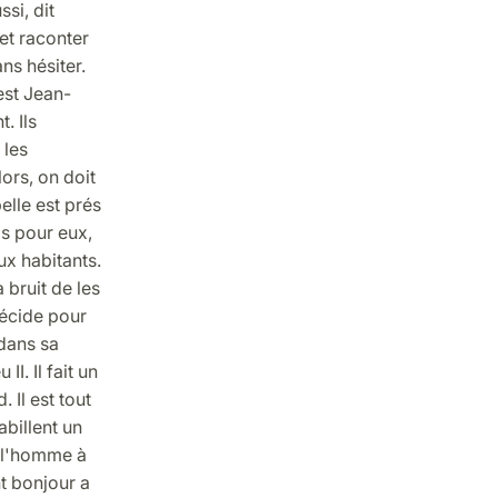
ssi, dit
et raconter
ns hésiter.
est Jean-
. Ils
 les
ors, on doit
elle est prés
ls pour eux,
ux habitants.
 bruit de les
décide pour
e dans sa
 II. Il fait un
 Il est tout
abillent un
e l'homme à
nt bonjour a