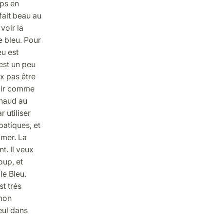
mps en
 fait beau au
 voir la
e bleu. Pour
eu est
 est un peu
ux pas être
voir comme
chaud au
r utiliser
patiques, et
 mer. La
t. Il veux
oup, et
le Bleu.
t trés
 mon
eul dans