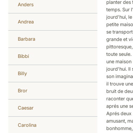
planter des 
Anders
temps. Sur l
jourd'hui, le
Andrea
petite mais
se transport
Barbara
grande et vi
pittoresque,
toute seule.
Bibbi
une maison d
jourd'hui. Il
Billy
son imaginat
il trouve un
Bror
bruit de deu
raconter que
aprés une se
Caesar
Aprés deux 
amusant, mai
Carolina
bonhomme, d