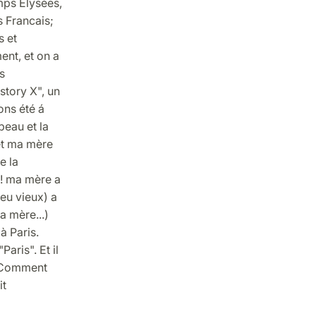
amps Elysées,
s Francais;
s et
ent, et on a
s
story X", un
ons été á
beau et la
et ma mère
e la
s! ma mère a
peu vieux) a
a mère...)
à Paris.
Paris". Et il
 "Comment
it