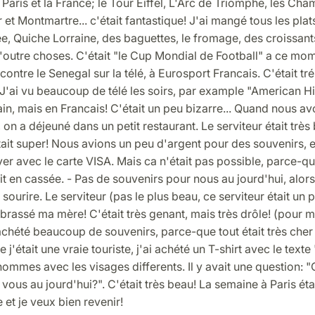
 Paris et la France; le Tour Eiffel, L'Arc de Triomphe, les Ch
et Montmartre... c'était fantastique! J'ai mangé tous les plat
, Quiche Lorraine, des baguettes, le fromage, des croissant
outre choses. C'était "le Cup Mondial de Football" a ce mom
contre le Senegal sur la télé, à Eurosport Francais. C'était tré
 J'ai vu beaucoup de télé les soirs, par example "American Hi
in, mais en Francais! C'était un peu bizarre... Quand nous av
on a déjeuné dans un petit restaurant. Le serviteur était très 
tait super! Nous avions un peu d'argent pour des souvenirs, 
er avec le carte VISA. Mais ca n'était pas possible, parce-qu
t en cassée. - Pas de souvenirs pour nous au jourd'hui, alor
 sourire. Le serviteur (pas le plus beau, ce serviteur était un 
 embrassé ma mère! C'était très genant, mais très drôle! (pour m
chété beaucoup de souvenirs, parce-que tout était très cher 
'était une vraie touriste, j'ai achété un T-shirt avec le texte "
hommes avec les visages differents. Il y avait une question:
vous au jourd'hui?". C'était très beau! La semaine à Paris éta
 et je veux bien revenir!