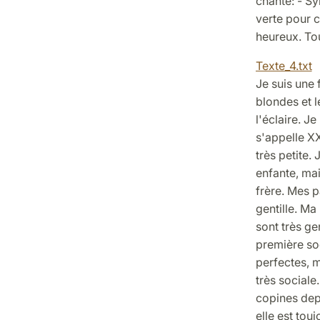
chanté: - Syl
verte pour c
heureux. Tout
Texte_4.txt
Je suis une f
blondes et l
l'éclaire. Je
s'appelle X
très petite. 
enfante, ma
frère. Mes p
gentille. Ma
sont très ge
première soe
perfectes, m
très sociale
copines depu
elle est tou