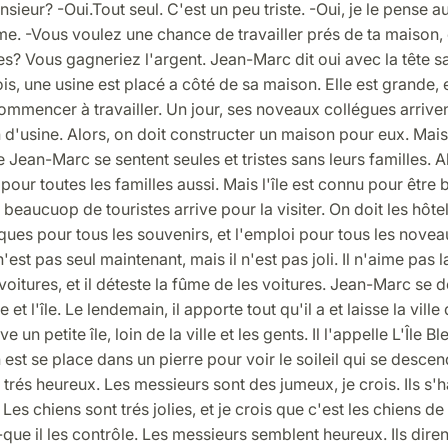
nsieur? -Oui.Tout seul. C'est un peu triste. -Oui, je le pense au
e. -Vous voulez une chance de travailler prés de ta maison, 
s? Vous gagneriez l'argent. Jean-Marc dit oui avec la tête sa
s, une usine est placé a côté de sa maison. Elle est grande, 
mmencer à travailler. Un jour, ses noveaux collégues arrivent
n d'usine. Alors, on doit constructer un maison pour eux. Mais
 Jean-Marc se sentent seules et tristes sans leurs familles. Al
pour toutes les familles aussi. Mais l'île est connu pour être b
t beaucuop de touristes arrive pour la visiter. On doit les hôte
ques pour tous les souvenirs, et l'emploi pour tous les novea
est pas seul maintenant, mais il n'est pas joli. Il n'aime pas la
 voitures, et il déteste la fûme de les voitures. Jean-Marc se 
lle et l'île. Le lendemain, il apporte tout qu'il a et laisse la vill
uve un petite île, loin de la ville et les gents. Il l'appelle L'Île Bleu
 est se place dans un pierre pour voir le soileil qui se descend.
st trés heureux. Les messieurs sont des jumeux, je crois. Ils s'h
 Les chiens sont trés jolies, et je crois que c'est les chiens d
-que il les contrôle. Les messieurs semblent heureux. Ils dire