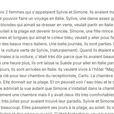
 fois 2 femmes qui s'appelaient Sylvie et Simone. Ils avaient tra
r pouvoir faire un voyage en Italie. Sylive, une dame assez 
blondes qui aimait se dresser en verte, veulait partir en Italie
oileil à la plage est devenir broncée. Simone, une fille minc
es et longues qui aimat le coleur bleu, veulait y aller pour fa
des beaux mecs italiens. Une belle journée, ils sont parties. I
la voiture verte de Sylvie, (naturalement). Quand ils étaient e
inales à la voiture, c'était très dûr parce que ils avaient bea
 une heure plus, ils ont laissé la Suède pour aller en Italie par
urs, ils sont arrivées en Italie. Ils veulent vivre à l'hôtel "Mag
 la clé pour leur chambre du receptioniste, Carlo. La chambre 
 Elle donnait sur la plage. Et on peuvait voir l'eau bleu et le s
vie admirait la vue autant que Simone s'installait dans la chamb
ement une chambre mais il y avait deux lits très comfortables
 très jolies pour avaient trouvé leur paradis. Sylvie et Simon
beaucoup. Elles passaient ses jours à la plage, au soleil. Ils 
'Océan et des oiseaux au ciel. C'était fantastique, un vrai parad