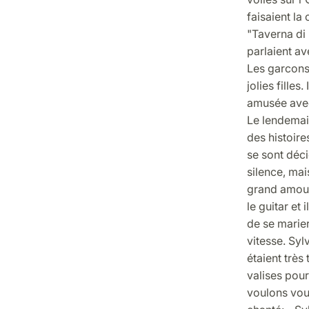
faisaient la 
"Taverna di L
parlaient av
Les garcons 
jolies filles
amusée avec 
Le lendemain
des histoires
se sont déci
silence, mai
grand amour.
le guitar et
de se marier
vitesse. Syl
étaient très
valises pour
voulons vous