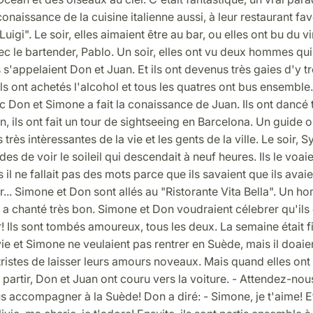
conaissance de la cuisine italienne aussi, à leur restaurant fav
uigi". Le soir, elles aimaient être au bar, ou elles ont bu du vi
ec le bartender, Pablo. Un soir, elles ont vu deux hommes qui
s'appelaient Don et Juan. Et ils ont devenus très gaies d'y 
. Ils ont achetés l'alcohol et tous les quatres ont bus ensemble.
Don et Simone a fait la conaissance de Juan. Ils ont dancé to
, ils ont fait un tour de sightseeing en Barcelona. Un guide 
 très intèressantes de la vie et les gents de la ville. Le soir, S
des de voir le soileil qui descendait à neuf heures. Ils le voai
s il ne fallait pas des mots parce que ils savaient que ils avaie
.. Simone et Don sont allés au "Ristorante Vita Bella". Un h
 il a chanté très bon. Simone et Don voudraient célebrer qu'ils
! Ils sont tombés amoureux, tous les deux. La semaine était fi
vie et Simone ne veulaient pas rentrer en Suède, mais il doaien
 tristes de laisser leurs amours noveaux. Mais quand elles ont 
 partir, Don et Juan ont couru vers la voiture. - Attendez-no
 accompagner à la Suède! Don a diré: - Simone, je t'aime! E