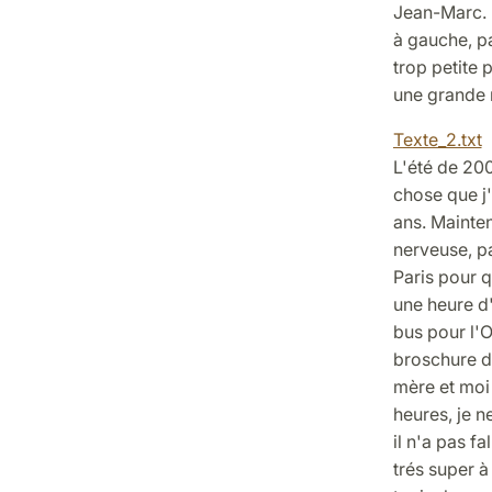
Jean-Marc. I
à gauche, pa
trop petite 
une grande m
Texte_2.txt
L'été de 20
chose que j
ans. Mainten
nerveuse, pa
Paris pour q
une heure d'
bus pour l'O
broschure de
mère et moi 
heures, je ne
il n'a pas f
trés super à 