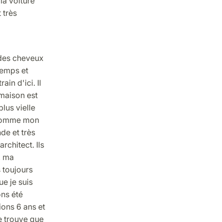
 la voiture
 très
i des cheveux
temps et
ain d'ici. Il
maison est
plus vielle
, comme mon
de et très
rchitect. Ils
, ma
s toujours
e je suis
ons été
ions 6 ans et
e trouve que