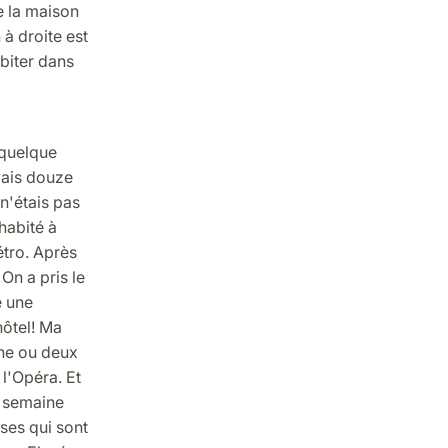
e la maison
à droite est
abiter dans
 quelque
vais douze
 n'étais pas
habité à
étro. Après
On a pris le
é une
hôtel! Ma
une ou deux
 l'Opéra. Et
e semaine
oses qui sont