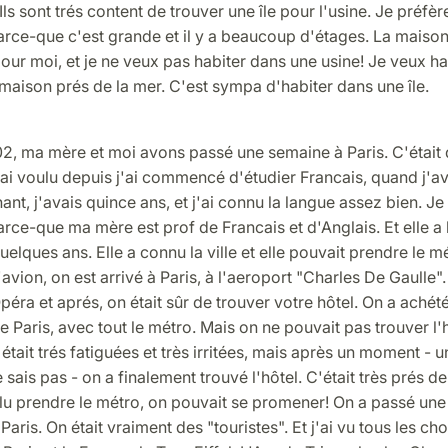
ls sont trés content de trouver une île pour l'usine. Je préfèr
rce-que c'est grande et il y a beaucoup d'étages. La maison 
pour moi, et je ne veux pas habiter dans une usine! Je veux h
aison prés de la mer. C'est sympa d'habiter dans une île.
02, ma mère et moi avons passé une semaine à Paris. C'était
'ai voulu depuis j'ai commencé d'étudier Francais, quand j'a
ant, j'avais quince ans, et j'ai connu la langue assez bien. Je
rce-que ma mère est prof de Francais et d'Anglais. Et elle a 
uelques ans. Elle a connu la ville et elle pouvait prendre le m
avion, on est arrivé à Paris, à l'aeroport "Charles De Gaulle". 
péra et aprés, on était sûr de trouver votre hôtel. On a achét
 Paris, avec tout le métro. Mais on ne pouvait pas trouver l'
était trés fatiguées et très irritées, mais après un moment - 
 sais pas - on a finalement trouvé l'hôtel. C'était très prés de
allu prendre le métro, on pouvait se promener! On a passé un
Paris. On était vraiment des "touristes". Et j'ai vu tous les ch