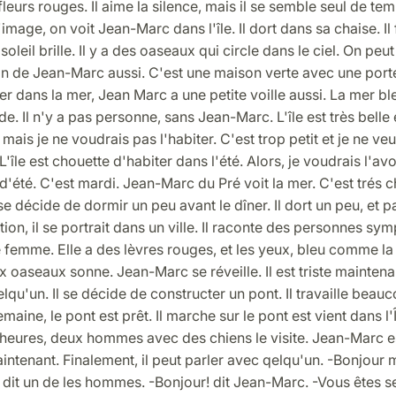
fleurs rouges. Il aime la silence, mais il se semble seul de te
'image, on voit Jean-Marc dans l'île. Il dort dans sa chaise. Il
 soleil brille. Il y a des oaseaux qui circle dans le ciel. On peut
on de Jean-Marc aussi. C'est une maison verte avec une port
er dans la mer, Jean Marc a une petite voille aussi. La mer bl
de. Il n'y a pas personne, sans Jean-Marc. L'île est très belle
 mais je ne voudrais pas l'habiter. C'est trop petit et je ne ve
 L'île est chouette d'habiter dans l'été. Alors, je voudrais l'a
'été. C'est mardi. Jean-Marc du Pré voit la mer. C'est trés 
 se décide de dormir un peu avant le dîner. Il dort un peu, et pa
ion, il se portrait dans un ville. Il raconte des personnes sym
e femme. Elle a des lèvres rouges, et les yeux, bleu comme la
x oaseaux sonne. Jean-Marc se réveille. Il est triste maintenan
lqu'un. Il se décide de constructer un pont. Il travaille beauc
maine, le pont est prêt. Il marche sur le pont est vient dans l'Î
heures, deux hommes avec des chiens le visite. Jean-Marc es
ntenant. Finalement, il peut parler avec qelqu'un. -Bonjour
it un de les hommes. -Bonjour! dit Jean-Marc. -Vous êtes s