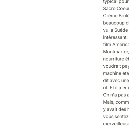
typical pour
Sacre Coeur 
Crème Brûlée
beaucoup d'
vu la Suéde 
intèressant!
film América
Montmartre, 
nourriture é
voudrait pay
machine étai
dit avec une
rit. Et il a
On n'a pas a
Mais, comme j
y avait des 
vous sentez 
merveilleuse