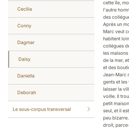
cette île, mo
Cecilia
l'autre homm
des collégue
Après un moi
Conny
Marc veut co
habitent loi
Dagmar
collégues de
les maisons 
Daisy
de la mer, e
et des bouti
Jean-Marc n'
Daniella
gents et les
laisser la vi
Deborah
voille. Il tro
petit maison
Le sous-corpus transversal
seul, et il e
peu bizarre.
droit, parce