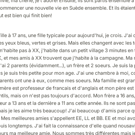
ivie, ma cherie, je t'adore! Ensuite, ils sont partis ensemble à
ommencer une nouvelle vie en Suède ensemble. Et ils étaient
 est bien qui finit bien!
ille à 17 ans, une fille typicale pour aujourd'hui, je crois. J'a
es yeux bleus, vertes et grises. Mais elles changent avec les 
 n'habite pas à XX, j'habite dans un petit village 3 minutes en tr
X, et mes amis à XX trouvent que j'habite à la campagne. Ma 
J'ai 2 parents (évidamment...), un frère et 2 soeurs. Je suis la 
is je suis très petite pour mon age. J'ai une chambre à moi
arents ont une à eux, comme mes soeurs. Ma famille est gran
 mère est professeur de francais et d'anglais et mon père est a
ntils, mais on n'est pas toujours d'accord. Mon frère a 16 ans
ur a 13 ans et la dernière a 11 ans cette année. Ils ne sont pa
ais je les aime très beaucoup! J'ai beaucoup d'amis parce qu
. Mes meilleures amies s'appellent EE, LL et BB. EE et moi av
is longtemps. J'ai fait la connaissance d'elle quand nousav
jours ma meilleure amie. Nous sommes très différentes mais j