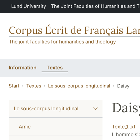
Skip to main content
Lund University
The Joint Faculties of Humanities and 
Corpus Écrit de Français L
The joint faculties for humanities and theology
Information
Textes
Start
Textes
Le sous-corpus longitudinal
Daisy
Dais
Le sous-corpus longitudinal
Amie
Texte_1.txt
L'homme s'ap