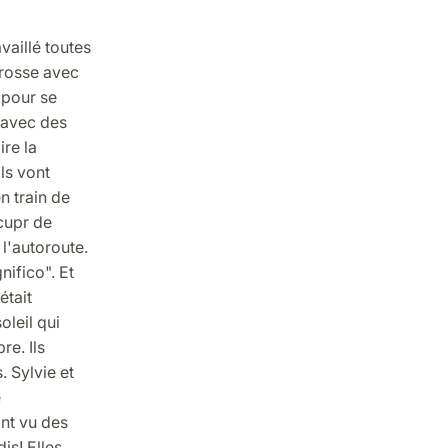
vaillé toutes
grosse avec
 pour se
e avec des
ire la
ls vont
n train de
ucupr de
 l'autoroute.
nifico". Et
était
oleil qui
re. Ils
. Sylvie et
e
ont vu des
is! Elles