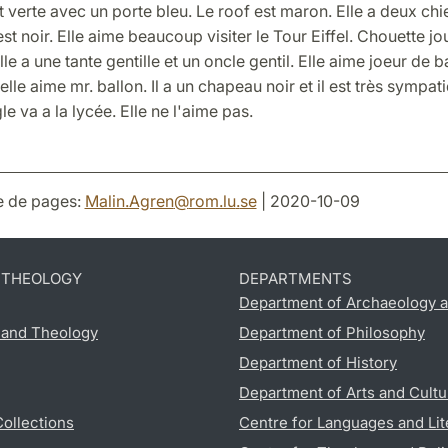
 verte avec un porte bleu. Le roof est maron. Elle a deux chi
est noir. Elle aime beaucoup visiter le Tour Eiffel. Chouette jo
lle a une tante gentille et un oncle gentil. Elle aime joeur de b
elle aime mr. ballon. Il a un chapeau noir et il est très sympati
gle va a la lycée. Elle ne l'aime pas.
e de pages:
Malin.Agren
@
rom.lu
.
se
| 2020-10-09
D THEOLOGY
DEPARTMENTS
Department of Archaeology a
s and Theology
Department of Philosophy
Department of History
Department of Arts and Cultu
Collections
Centre for Languages and Lit