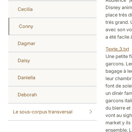
Disney anim
Cecilia
place trés d
trés grand.
Conny
avec son voi
a été facile
Dagmar
Texte_3.txt
Une petite fi
Daisy
garcons. Leu
bagage à leu
Daniella
leur chambre
font de sole
un dinér fan
Deborah
garcons ital
du bierre et 
Le sous-corpus transversal
vont au sigh
market y ils
ensemble. La