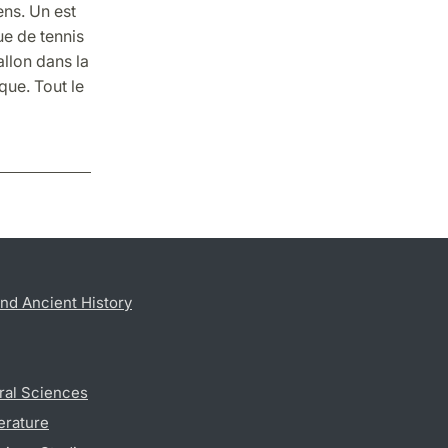
ens. Un est
ue de tennis
allon dans la
que. Tout le
nd Ancient History
ral Sciences
erature