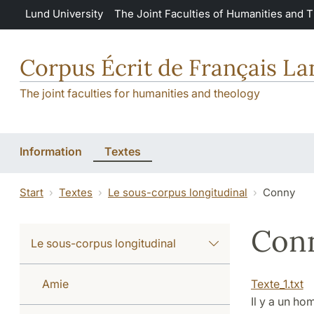
Skip to main content
Lund University
The Joint Faculties of Humanities and 
Corpus Écrit de Français L
The joint faculties for humanities and theology
Information
Textes
Start
Textes
Le sous-corpus longitudinal
Conny
Con
Le sous-corpus longitudinal
Amie
Texte_1.txt
Il y a un hom