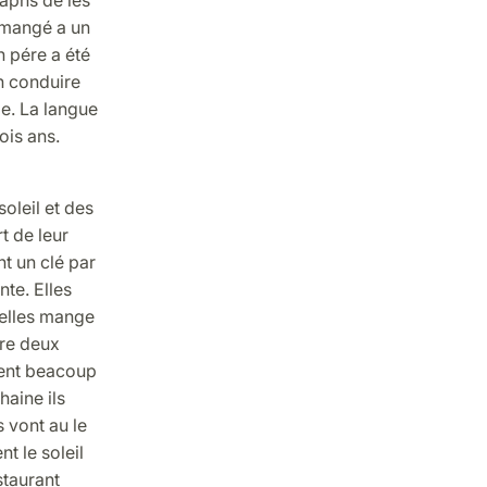
 mangé a un
n pére a été
n conduire
le. La langue
ois ans.
soleil et des
t de leur
nt un clé par
nte. Elles
 elles mange
tre deux
ivent beacoup
haine ils
s vont au le
t le soleil
staurant