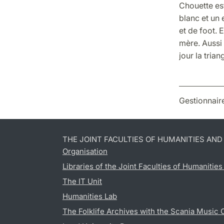
Chouette est
blanc et un 
et de foot. E
mère. Aussi 
jour la trian
Gestionnair
THE JOINT FACULTIES OF HUMANITIES AN
Organisation
Libraries of the Joint Faculties of Humanitie
The IT Unit
Humanities Lab
The Folklife Archives with the Scania Music 