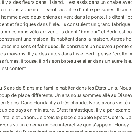
 Il y a des fleurs dans l'island. Il est assis dans un chaise ave
a un moustache noir. Il veut racontre d'autre persones. Il conts
homme avec deux chiens arivent dans le ponte. Ils ditent "bon
gent et fabriques dans l'isle. Ils constuient un grand fabrique.
ommes dans vélo arrivent. Ils ditent "bonjour" et Bertil est co
 construent une maison. Ils habitent dans la maison. Autres 
autres maisons et fabriques. Ils consruent un nouveau ponte
s maisons. Il y a des autos dans l'isle. Bertil pense "crotte, m
s fumes. Il touse. Il pris son bateau et aller dans un autre isl
il est content.
u 5 ans de 8 ans ma famille habiter dans les États Unis. Nou
ucoup de place differents. Un ans nous sommes allé au Disne
i eu 8 ans. Dans Florida il y a très chaude. Nous avons visité 
p de pays en miniature. C'est fantastique. Il y a par examp
 l'Italie et Japon. Je crois le place s'appele Epcot Centre. 
avons vu un cinema un peu interactive que s'appele "Honey I
e crois. Au Disneyland ma soeur et moi avons recu les autogr