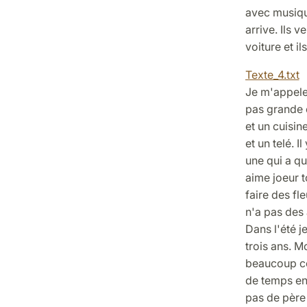
avec musique
arrive. Ils 
voiture et il
Texte_4.txt
Je m'appele 
pas grande e
et un cuisine
et un telé. I
une qui a qui
aime joeur t
faire des fl
n'a pas des
Dans l'été j
trois ans. M
beaucoup cet
de temps en
pas de père