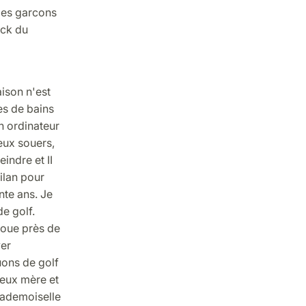
 les garcons
ack du
ison n'est
es de bains
un ordinateur
deux souers,
eindre et II
ilan pour
nte ans. Je
e golf.
joue près de
ver
uons de golf
deux mère et
Mademoiselle