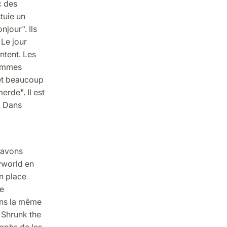
c des
tuie un
jour". Ils
 Le jour
ntent. Les
hommes
 et beaucoup
erde". Il est
e. Dans
s avons
yworld en
un place
le
Dans la même
 Shrunk the
aphs de les