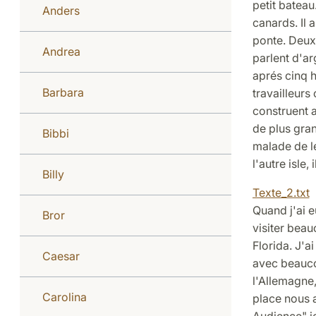
petit bateau.
Anders
canards. Il 
ponte. Deux 
Andrea
parlent d'ar
aprés cinq h
Barbara
travailleurs
construent 
de plus grand
Bibbi
malade de le
l'autre isle, 
Billy
Texte_2.txt
Quand j'ai e
Bror
visiter bea
Florida. J'a
Caesar
avec beaucou
l'Allemagne,
Carolina
place nous 
Audience" j