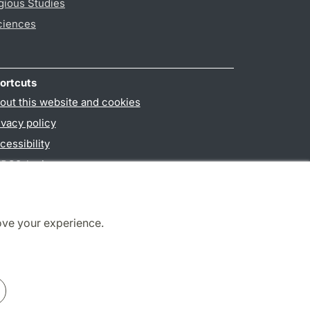
gious Studies
ciences
ortcuts
out this website and cookies
ivacy policy
cessibility
PO3-login
ove your experience.