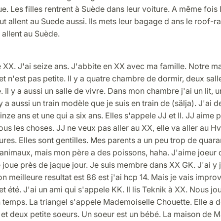
. Les filles rentrent à Suède dans leur voiture. A même fois
veut allent au Suede aussi. Ils mets leur bagage d ans le roof-r
s allent au Suède.
XX. J'ai seize ans. J'abbite en XX avec ma famille. Notre ma
t n'est pas petite. Il y a quatre chambre de dormir, deux sall
. Il y a aussi un salle de vivre. Dans mon chambre j'ai un lit, 
l y a aussi un train modèle que je suis en train de (sälja). J'ai 
nze ans et une qui a six ans. Elles s'appele JJ et II. JJ aime p
ous les choses. JJ ne veux pas aller au XX, elle va aller au Hv
eures. Elles sont gentilles. Mes parents a un peu trop de quara
 animaux, mais mon père a des poissons, haha. J'aime joeur d
e joue près de jaque jour. Je suis membre dans XX GK. J'ai y 
on meilleure resultat est 86 est j'ai hcp 14. Mais je vais impro
 été. J'ai un ami qui s'appele KK. Il lis Teknik à XX. Nous jo
 temps. La triangel s'appele Mademoiselle Chouette. Elle a 
 et deux petite soeurs. Un soeur est un bébé. La maison de 