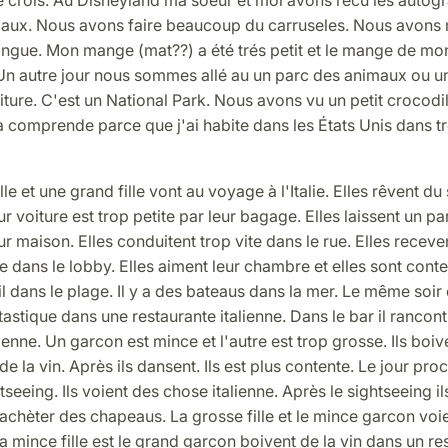
aux. Nous avons faire beaucoup du carruseles. Nous avons
ingue. Mon mange (mat??) a été trés petit et le mange de mo
 Un autre jour nous sommes allé au un parc des animaux ou u
ture. C'est un National Park. Nous avons vu un petit crocodi
 à comprende parce que j'ai habite dans les États Unis dans tr
lle et une grand fille vont au voyage à l'Italie. Elles rêvent du 
r voiture est trop petite par leur bagage. Elles laissent un par
r maison. Elles conduitent trop vite dans le rue. Elles receve
 dans le lobby. Elles aiment leur chambre et elles sont conte
il dans le plage. Il y a des bateaus dans la mer. Le même soir
tastique dans une restaurante italienne. Dans le bar il rancon
ienne. Un garcon est mince et l'autre est trop grosse. Ils bo
de la vin. Après ils dansent. Ils est plus contente. Le jour proc
tseeing. Ils voient des chose italienne. Après le sightseeing il
 achèter des chapeaus. La grosse fille et le mince garcon voien
 mince fille est le grand garcon boivent de la vin dans un re