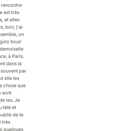
l rencontre
 est très
, et elles
, bon, j'ai
nsemble, on
igolo tous!
ademoiselle
ce, à Paris.
ent dans la
s souvent par
d elle les
ule chose que
s sont
de les. Je
 télé et
oublié de te
t très
mi quelques