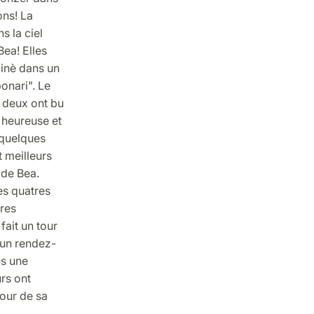
ons! La
s la ciel
Bea! Elles
dinè dans un
onari". Le
s deux ont bu
s heureuse et
 quelques
t meilleurs
 de Bea.
es quatres
tres
fait un tour
 un rendez-
ès une
rs ont
mour de sa