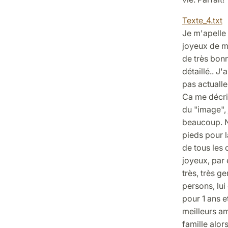
Texte_4.txt
Je m'apelle 
joyeux de ma
de très bonn
détaillé.. J
pas actualle
Ca me décrit
du "image", 
beaucoup. N
pieds pour l
de tous les 
joyeux, par 
très, très g
persons, lu
pour 1 ans e
meilleurs am
famille alor