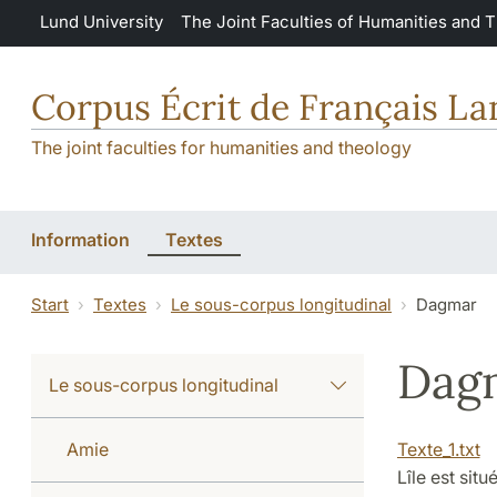
Skip to main content
Lund University
The Joint Faculties of Humanities and 
Corpus Écrit de Français L
The joint faculties for humanities and theology
Information
Textes
Start
Textes
Le sous-corpus longitudinal
Dagmar
Dag
Le sous-corpus longitudinal
Amie
Texte_1.txt
Lîle est sit