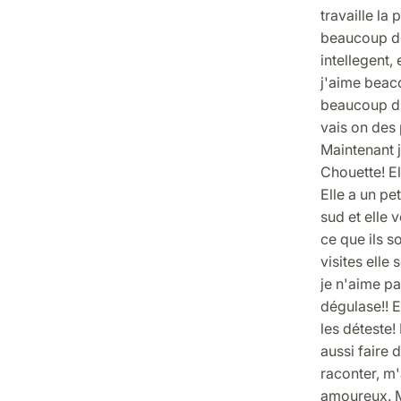
travaille la
beaucoup des
intellegent, 
j'aime beaco
beaucoup d'
vais on des p
Maintenant j
Chouette! El
Elle a un pe
sud et elle 
ce que ils s
visites elle
je n'aime pa
dégulase!! E
les déteste!
aussi faire d
raconter, m'a
amoureux. M