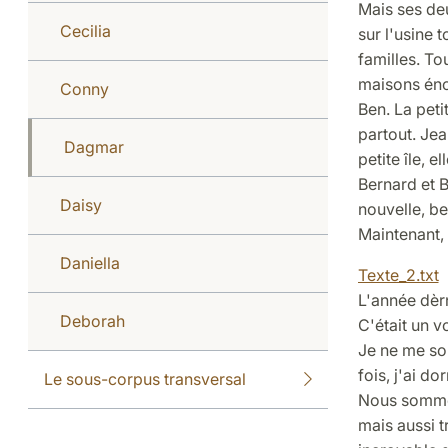
Mais ses deu
Cecilia
sur l'usine 
familles. Tou
maisons éno
Conny
Ben. La petit
partout. Jean
Dagmar
petite île, e
Bernard et B
Daisy
nouvelle, bel
Maintenant, i
Daniella
Texte_2.txt
L'année dèr
Deborah
C'était un v
Je ne me so
fois, j'ai d
Le sous-corpus transversal
Nous sommes 
mais aussi t