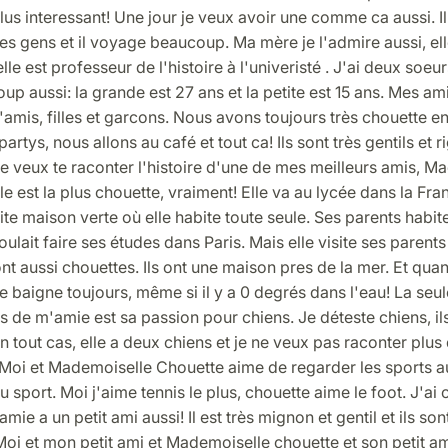
 plus interessant! Une jour je veux avoir une comme ca aussi. I
 gens et il voyage beaucoup. Ma mère je l'admire aussi, elle
elle est professeur de l'histoire à l'univeristé . J'ai deux soeurs
up aussi: la grande est 27 ans et la petite est 15 ans. Mes amis
amis, filles et garcons. Nous avons toujours très chouette e
artys, nous allons au café et tout ca! Ils sont très gentils et r
e veux te raconter l'histoire d'une de mes meilleurs amis, M
le est la plus chouette, vraiment! Elle va au lycée dans la Fran
tite maison verte où elle habite toute seule. Ses parents habit
voulait faire ses études dans Paris. Mais elle visite ses parent
ont aussi chouettes. Ils ont une maison pres de la mer. Et quan
 se baigne toujours, même si il y a 0 degrés dans l'eau! La se
s de m'amie est sa passion pour chiens. Je déteste chiens, il
n tout cas, elle a deux chiens et je ne veux pas raconter plus 
 Moi et Mademoiselle Chouette aime de regarder les sports au
u sport. Moi j'aime tennis le plus, chouette aime le foot. J'ai 
mie a un petit ami aussi! Il est très mignon et gentil et ils son
oi et mon petit ami et Mademoiselle chouette et son petit a