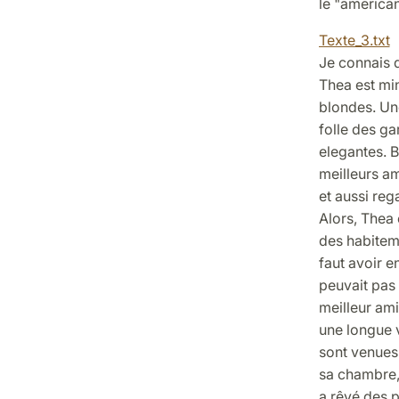
le "american
Texte_3.txt
Je connais d
Thea est mi
blondes. Une
folle des ga
elegantes. B
meilleurs am
et aussi reg
Alors, Thea 
des habiteme
faut avoir en
peuvait pas 
meilleur ami
une longue v
sont venues
sa chambre,
a rêvé des p