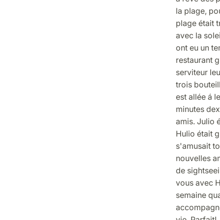
la plage, po
plage était 
avec la solei
ont eu un te
restaurant g
serviteur le
trois boutei
est allée á 
minutes dex 
amis. Julio
Hulio était
s'amusait tou
nouvelles am
de sightseei
vous avec Hu
semaine quan
accompagné. 
vie. Parfait!