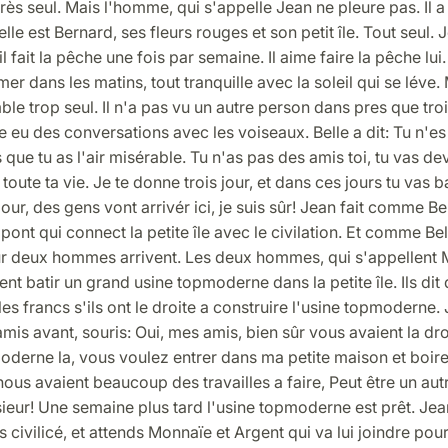
très seul. Mais l'homme, qui s'appelle Jean ne pleure pas. Il a
lle est Bernard, ses fleurs rouges et son petit île. Tout seul. 
il fait la pêche une fois par semaine. Il aime faire la pêche lui.
mer dans les matins, tout tranquille avec la soleil qui se léve. 
le trop seul. Il n'a pas vu un autre person dans pres que trois
eu des conversations avec les voiseaux. Belle a dit: Tu n'es
s que tu as l'air misérable. Tu n'as pas des amis toi, tu vas dev
 toute ta vie. Je te donne trois jour, et dans ces jours tu vas b
our, des gens vont arrivér ici, je suis sûr! Jean fait comme Bel
pont qui connect la petite île avec le civilation. Et comme Bell
ur deux hommes arrivent. Les deux hommes, qui s'appellent 
ent batir un grand usine topmoderne dans la petite île. Ils dit
les francs s'ils ont le droite a construire l'usine topmoderne. 
mis avant, souris: Oui, mes amis, bien sûr vous avaient la dro
oderne la, vous voulez entrer dans ma petite maison et boir
ous avaient beaucoup des travailles a faire, Peut être un autr
ieur! Une semaine plus tard l'usine topmoderne est prêt. Jea
s civilicé, et attends Monnaïe et Argent qui va lui joindre pour