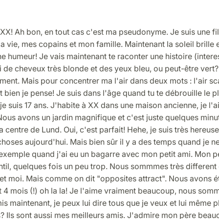
XX! Ah bon, en tout cas c'est ma pseudonyme. Je suis une fil
 vie, mes copains et mon famille. Maintenant la soleil brille 
e humeur! Je vais maintenant te raconter une histoire (intere
'ai de cheveux très blonde et des yeux bleu, ou peut-être vert?
ment. Mais pour concentrer ma l'air dans deux mots : l'air sc
 bien je pense! Je suis dans l'âge quand tu te débrouille le plu
je suis 17 ans. J'habite à XX dans une maison ancienne, je l'
ous avons un jardin magnifique et c'est juste quelques minu
a centre de Lund. Oui, c'est parfait! Hehe, je suis très hereus
choses aujourd'hui. Mais bien sûr il y a des temps quand je n
exemple quand j'ai eu un bagarre avec mon petit ami. Mon pe
entil, quelques fois un peu trop. Nous sommmes très differe
i et moi. Mais comme on dit "opposites attract". Nous avons 
t 4 mois (!) oh la la! Je l'aime vraiment beaucoup, nous som
is maintenant, je peux lui dire tous que je veux et lui même 
s? Ils sont aussi mes meilleurs amis. J'admire mon père beauco