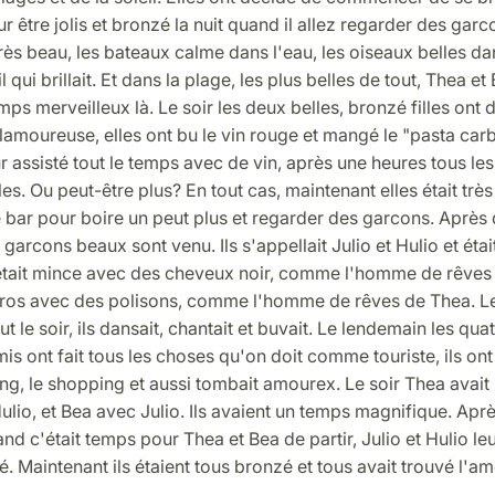
ur être jolis et bronzé la nuit quand il allez regarder des garc
très beau, les bateaux calme dans l'eau, les oiseaux belles dan
l qui brillait. Et dans la plage, les plus belles de tout, Thea et 
mps merveilleux là. Le soir les deux belles, bronzé filles ont 
lamoureuse, elles ont bu le vin rouge et mangé le "pasta carb
ur assisté tout le temps avec de vin, après une heures tous le
lles. Ou peut-être plus? En tout cas, maintenant elles était trè
le bar pour boire un peut plus et regarder des garcons. Après
garcons beaux sont venu. Ils s'appellait Julio et Hulio et étai
 était mince avec des cheveux noir, comme l'homme de rêves
 gros avec des polisons, comme l'homme de rêves de Thea. L
t le soir, ils dansait, chantait et buvait. Le lendemain les qua
is ont fait tous les choses qu'on doit comme touriste, ils ont 
ng, le shopping et aussi tombait amourex. Le soir Thea avait
lio, et Bea avec Julio. Ils avaient un temps magnifique. Apr
d c'était temps pour Thea et Bea de partir, Julio et Hulio leu
Maintenant ils étaient tous bronzé et tous avait trouvé l'a