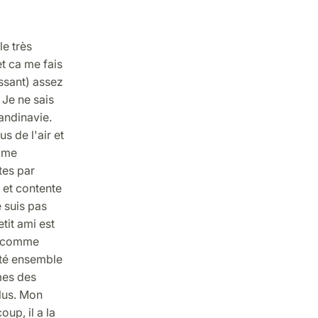
le très
et ca me fais
ssant) assez
 Je ne sais
andinavie.
s de l'air et
aime
tes par
e et contente
e suis pas
tit ami est
nt comme
été ensemble
mes des
plus. Mon
up, il a la