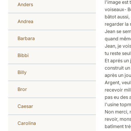
l'image est 
Anders
voiseaux- Be
bâtot aussi, 
Andrea
regarder la 
Jean se semb
Barbara
quand même 
Jean, je voi
tu reste seul
Bibbi
Et aprés un j
construit un 
Billy
après un jo
Argent, veul
Bror
recevoir mil
pas eu des a
l'usine topm
Caesar
Non merci, n
revoir, mons
Carolina
batîment tré