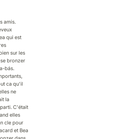
rs amis.
eveux
ea qui est
res
bien sur les
 se bronzer
la-bás.
importants,
ut ca qu'il
elles ne
it la
arti. C'était
and elles
n cle pour
acard et Bea
bronzer dans