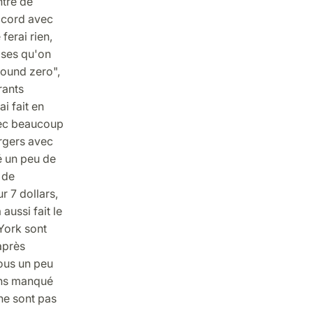
ntre de
accord avec
 ferai rien,
oses qu'on
round zero",
rants
i fait en
vec beaucoup
rgers avec
é un peu de
 de
 7 dollars,
aussi fait le
York sont
après
ous un peu
vons manqué
ne sont pas