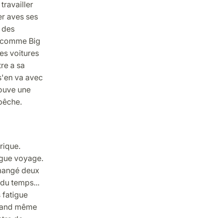
travailler
er aves ses
, des
e comme Big
des voitures
tre a sa
 s'en va avec
rouve une
 pêche.
rique.
ngue voyage.
 mangé deux
 du temps...
 fatigue
 quand même