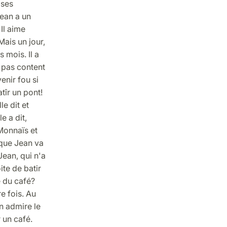
 ses
Jean a un
 Il aime
Mais un jour,
 mois. Il a
 pas content
enir fou si
atîr un pont!
le dit et
e a dit,
Monnaïs et
 que Jean va
Jean, qui n'a
ite de batir
e du café?
e fois. Au
n admire le
 un café.