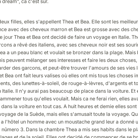
 dream", ca c'ést sûr.
eux filles, elles s'appellent Thea et Bea. Elle sont les meilleu
nce avec des cheveux marron et Bea est grosse avec des ch
 jour Thea et Bea ont decidé de faire un voyage en Italie. Th
rcons a rêvé des italiens, avec ses cheveux noir est ses souri
ea a un peau blanc et voulait se bronzer dans la plage. Mais 
is peuvent mélanger ses interesses et faire les deux choses,
arder des garcons, et peut-être trouver l'amours de ses vies 
et Bea ont fait leurs valises où elles ont mis tous les choses 
nts, des lunettes-à-soleil, de rouge-à-lèvres, d'argents et to
 Italie. Il n'y aurai pas beaucoup de place dans la voiture. Et 
ammener tous qu'elles voulait. Mais ca ne ferai rien, elles ava
 dans la voiture en tout cas. A huit heures et demie elles sont p
oyage de la Suède, mais elles s'amusait toute la voyage. Qu
 a l'hôtel un homme avec un moustache grand leur a donné u
 nûmero 3. Dans la chambre Thea a mis ses habits dans le pl
lages et de la soleil. Elles ont decidé de commencer de se 