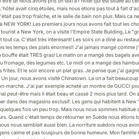
'être la! Nous avons pris un taxi à l'hôtel qui est située au ce
'hôtel avait cinq étoiles, mais nous étions pas tout à fait d'
n'était pas trop fraîche, et le salle de bain non plus. Mais ca ne
 à NEW YORK! Les premiers jours nous avons fait tout les ch
ourist a New York, on a visité l'Empire State Building, Le "g
et tout ca. C'était très interesant! Les soirs on a diné au restau
s les temps des plats enormes!! J'ai jamais mangé comme j'a
a bouffe était TRÈS gras! Le matin on a mangé des bagels a
du fromage, des legumes etc. Le midi on a mangé des hambu
rites. Et le soir encore un plat gras. Je pense que j'ai gagn
. Un jour, nous avons visité Chinatown. La on a fait beaucoup
n-marché. J'ai par exemple acheté un montre de GUCCI pour
nal peut-être mais il était beau et cassé 2 mois plus tard. On a 
er dans des magasins exclusif. Les gens qui habitent à New 
 quelques fois un peu trop. Mais nous nous sommes habitué 
urs. Quand c'était temps de rétourner en Suède nous étions t
 nous nous semblait aussi bien. La norriture suèdois nous a
s gens calme et pas tousjours de bonne humeure. Mon famille 