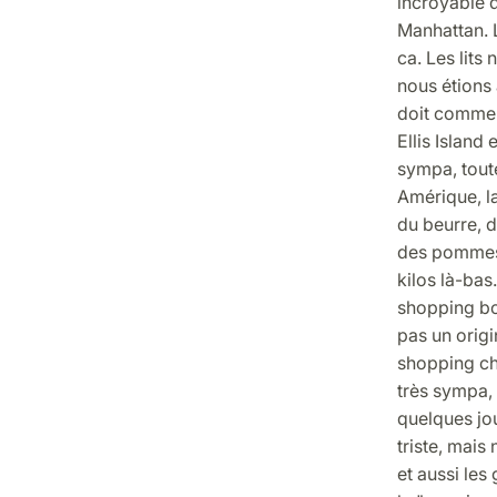
incroyable d
Manhattan. L
ca. Les lits 
nous étions
doit comme t
Ellis Island 
sympa, toute
Amérique, l
du beurre, 
des pommes f
kilos là-bas
shopping bo
pas un origi
shopping ch
très sympa,
quelques jo
triste, mais
et aussi le