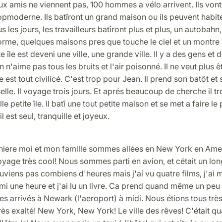
x amis ne viennent pas, 100 hommes a vélo arrivent. Ils vont 
topmoderne. Ils batîront un grand maison ou ils peuvent habit
s les jours, les travailleurs batîront plus et plus, un autobahn
rme, quelques maisons pres que touche le ciel et un montr
e île est deveni une ville, une grande ville. Il y a des gens et 
 n'aime pas tous les bruits et l'air poisonné. Il ne veut plus ê
lle est tout civilicé. C'est trop pour Jean. Il prend son batôt et
elle. Il voyage trois jours. Et aprés beaucoup de cherche il t
le petite île. Il batî une tout petite maison et se met a faire le
l est seul, tranquille et joyeux.
niere moi et mon famille sommes allées en New York en Ame
oyage très cool! Nous sommes parti en avion, et cétait un lo
uviens pas combiens d'heures mais j'ai vu quatre films, j'ai
ormi une heure et j'ai lu un livre. Ca prend quand même un peu
arrivés à Newark (l'aeroport) à midi. Nous étions tous très
rès exalté! New York, New York! Le ville des rêves! C'était