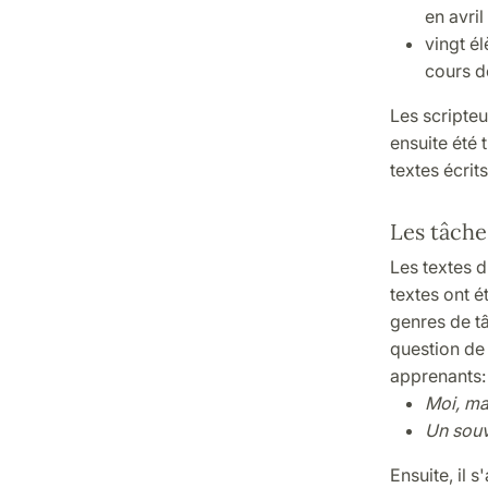
en avri
vingt él
cours de
Les scripteu
ensuite été 
textes écrits
Les tâche
Les textes d
textes ont é
genres de tâ
question de 
apprenants:
Moi, ma
Un souv
Ensuite, il 