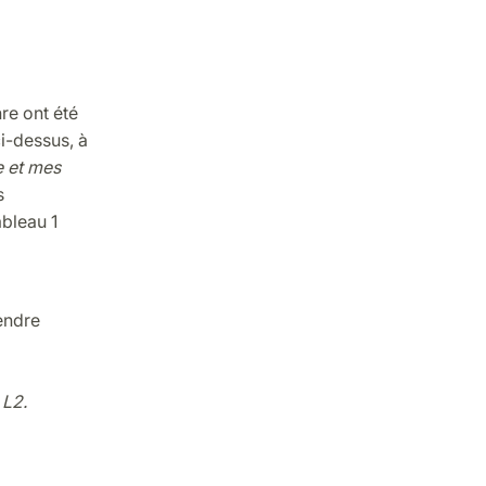
re ont été
ci-dessus, à
e et mes
s
ableau 1
endre
 L2.