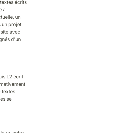
extes écrits
é à
tuelle, un
 un projet
 site avec
gnés d'un
is L2 écrit
imativement
 textes
tes se
aire, entre