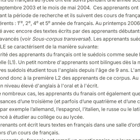
septembre 2003 et le mois de mai 2004. Ces apprenants ont e
nt la période de recherche et ils suivent des cours de frança
re
e
e
e
rents : 1
, 2
, 4
et 5
année de français. Au printemps 2006,
é avec encore des textes écrits par des apprenants débutant
avancés (voir
Sous-corpus transversal
). Les apprenants sué
E se caractérisent de la manière suivante:
rité des apprenants du français ont le suédois comme seule
lle (L1). Un petit nombre d'apprenants sont bilingues dès la 
es suédois étudient tous l'anglais depuis l'âge de 9 ans. L'an
ond donc à la première L2 des apprenants de ce corpus. Au ly
un niveau élevé d'anglais à l'oral et à l'écrit.
 nombreux cas, les apprenants du franais ont également qu
sances d’une troisième (et parfois d’une quatrième et d’une 
par exemple l’allemand, l’espagnol, l’italien, le russe ou le lati
é à étudier au collège ou au lycée.
enants ont écrit leurs textes en français dans une salle d’or
ors d’un cours de français.