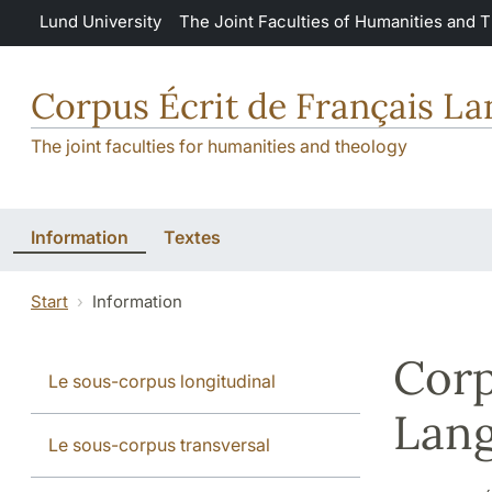
Skip to main content
Lund University
The Joint Faculties of Humanities and 
Corpus Écrit de Français L
The joint faculties for humanities and theology
Information
Textes
Start
Information
Corp
Le sous-corpus longitudinal
Lang
Le sous-corpus transversal