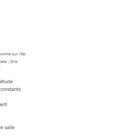
omme sur l’île
,
alie
; Gris
.
 étude
 constants
ient
e salle