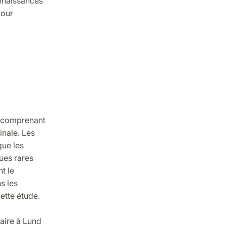
onnaissances
pour
, comprenant
inale. Les
ue les
ues rares
t le
s les
ette étude.
laire à Lund