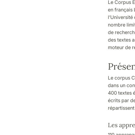
Le Corpus É
en français
l’Université
nombre limit
de recherche
des textes
moteur de r
Présen
Le corpus C
dans un con
400 textes é
écrits par d
répartissent
Les appre
110 apprenan