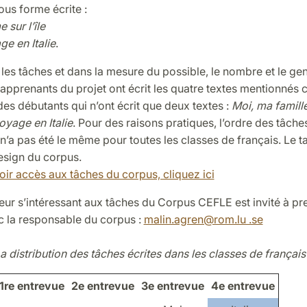
ous forme écrite :
sur l’île
ge en Italie
.
les tâches et dans la mesure du possible, le nombre et le gen
s apprenants du projet ont écrit les quatre textes mentionnés 
des débutants qui n’ont écrit que deux textes :
Moi, ma famill
oyage en Italie
. Pour des raisons pratiques, l’ordre des tâche
’a pas été le même pour toutes les classes de français. Le t
esign du corpus.
oir accès aux tâches du corpus, cliquez ici
eur s’intéressant aux tâches du Corpus CEFLE est invité à pr
c la responsable du corpus :
malin.agren@rom.lu .se
La distribution des tâches écrites dans les classes de français
1re entrevue
2e entrevue
3e entrevue
4e entrevue