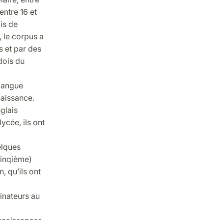
ntre 16 et
is de
 le corpus a
s et par des
dois du
 langue
naissance.
glais
cée, ils ont
elques
cinqième)
n, qu’ils ont
dinateurs au