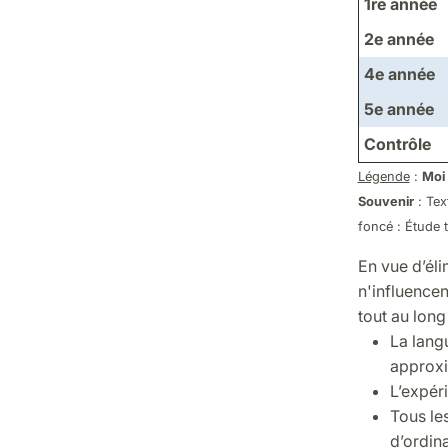
1re année
2e année
4e année
5e année
Contrôle
Légende
:
Moi
Souvenir
: Tex
foncé : Étude t
En vue d’éli
n'influencen
tout au long
La langu
approxi
L’expér
Tous les
d’ordina