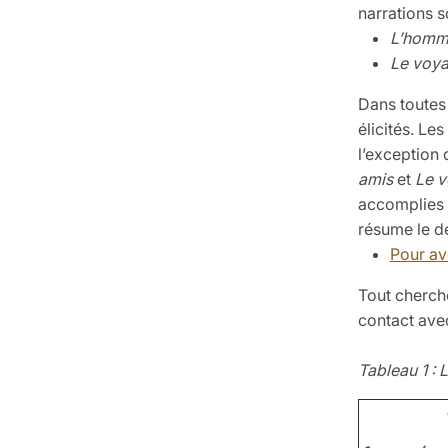
narrations s
L’homme 
Le voya
Dans toutes 
élicités. Le
l’exception 
amis
et
Le v
accomplies n
résume le d
Pour av
Tout cherch
contact ave
Tableau 1 : 