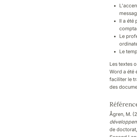
L'accen
message
Il a été
comptan
Le profe
ordinat
Le temp
Les textes o
Word a été é
faciliter le
des documen
Référence
Ågren, M. (
développemen
de doctorat,
Second Lang