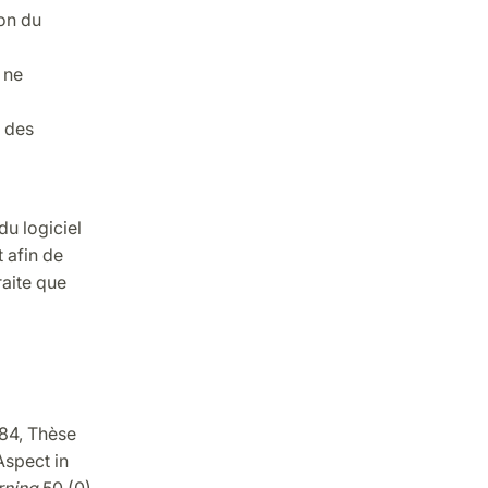
on du
 ne
e des
 du logiciel
t afin de
raite que
84, Thèse
Aspect in
rning
50 (0).