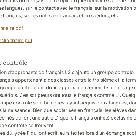
renants du français ont rempli un questionnaire sur leurs c
es langues, sur le contact avec le français, sur la motivation 
 français, sur les notes en français et en suédois, etc.
onnaire.pdf
tionnaire.pdf
 contrôle
tion d’apprenants de français L2 s’ajoute un groupe contrôle
ançais appartenant à des classes entre la troisième et la term
 groupe contrôle ont donc approximativement le même âge q
suédois. Ces scripteurs ont tous le français comme L1. Quelq
oupe contrôle sont bilingues, ayant acquis deux langues, don
s la naissance. Bien que scolarisés en français, les élèves dan
ernés qui ont une autre L1 que le français ont été exclus de c
pe contrôle se trouvent :
es du lycée F qui ont écrit leurs textes lors d’un échange sco