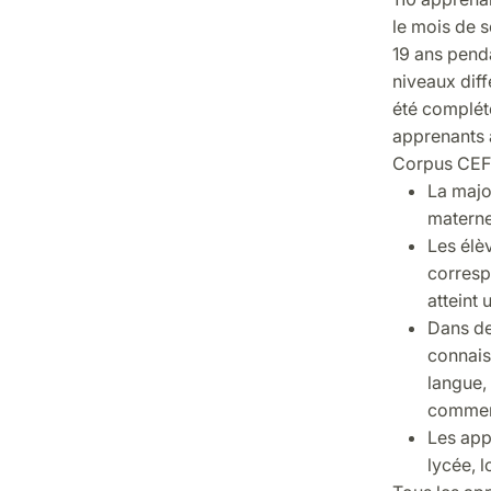
le mois de 
19 ans penda
niveaux diffé
été complét
apprenants 
Corpus CEFL
La majo
materne
Les élèv
corresp
atteint 
Dans de
connais
langue, 
commenc
Les appr
lycée, l