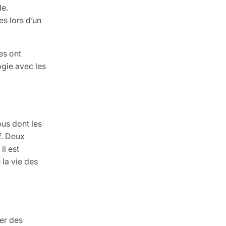
le.
es lors d’un
es ont
ogie avec les
pus dont les
f. Deux
il est
 la vie des
ter des