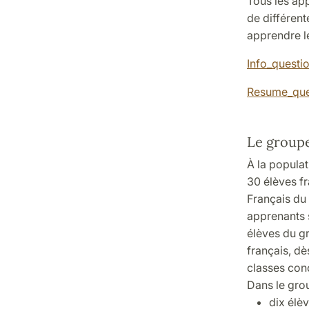
Tous les app
de différent
apprendre le
Info_questi
Resume_ques
Le groupe
À la popula
30 élèves fr
Français du
apprenants 
élèves du gr
français, dè
classes conc
Dans le grou
dix élèv