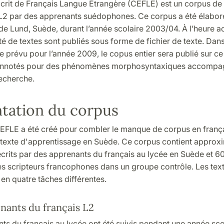
crit de Français Langue Étrangère (CEFLE) est un corpus de t
 L2 par des apprenants suédophones. Ce corpus a été élabor
 de Lund, Suède, durant l’année scolaire 2003/04. À l’heure ac
é de textes sont publiés sous forme de fichier de texte. Dans
 prévu pour l’année 2009, le copus entier sera publié sur ce
 annotés pour des phénomènes morphosyntaxiques accompa
echerche.
tation du corpus
EFLE a été créé pour combler le manque de corpus en frança
texte d'apprentissage en Suède. Ce corpus contient approx
crits par des apprenants du français au lycée en Suède et 60
es scripteurs francophones dans un groupe contrôle. Les tex
 en quatre tâches différentes.
nants du français L2
ts du français au lycée ont été suivis pendant une année scol