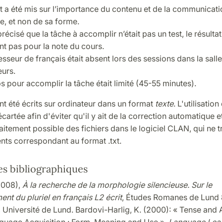
t a été mis sur l’importance du contenu et de la communicati
, et non de sa forme.
 précisé que la tâche à accomplir n’était pas un test, le résultat
t pas pour la note du cours.
sseur de français était absent lors des sessions dans la sall
eurs.
s pour accomplir la tâche était limité (45-55 minutes).
nt été écrits sur ordinateur dans un format
texte
. L'utilisation
cartée afin d'éviter qu'il y ait de la correction automatique e
 traitement possible des fichiers dans le logiciel CLAN, qui ne t
ts correspondant au format .txt.
s bibliographiques
2008),
À la recherche de la morphologie silencieuse. Sur le
t du pluriel en français L2 écrit
, Études Romanes de Lund 
 Université de Lund. Bardovi-Harlig, K. (2000): « Tense and 
uage Acquisition : Form, Meaning and Use »,
Language Lea