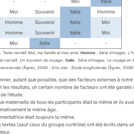
-
-
Moi
Italie
Moi
Souvenir
Italie
Homme
Homme
Souvenir
Italie
Moi
Homme
Souvenir
Italie
Moi
Moi
Italie
-
-
: Texte narratif
Moi, ma famille et mes amis
,
Homme
: Série d’images,
L’h
te narratif,
Un souvenir de voyage
;
Italie
: Série d’images.
Le voyage en It
ransversale (Ågren, 2008) ; Gris clair : Étude longitudinale (Ågren, 2008)
miner, autant que possible, que des facteurs externes à notre
t les résultats, un certain nombre de facteurs ont été gardés
 de l’étude.
e maternelle de tous les participants était la même et ils ava
mativement le même âge.
imentatrice était toujours la même.
 textes (sauf ceux du groupe contrôle) ont été écrits dans un
teur.