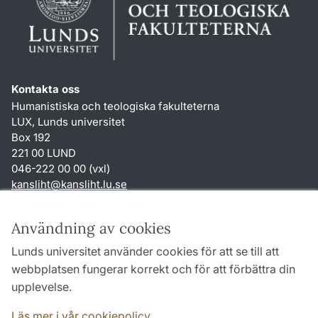
Kontakta oss
Humanistiska och teologiska fakulteterna
LUX, Lunds universitet
Box 192
221 00 LUND
046-222 00 00 (vxl)
kansliht
@
kansliht.lu
.
se
Genvägar
Användning av cookies
Om webbplatsen och cookies
Lunds universitet använder cookies för att se till att
Behandling av personuppgifter
webbplatsen fungerar korrekt och för att förbättra din
Tillgänglighetsredogörelse
upplevelse.
TYPO3-login
Läs mer i vår cookiepolicy