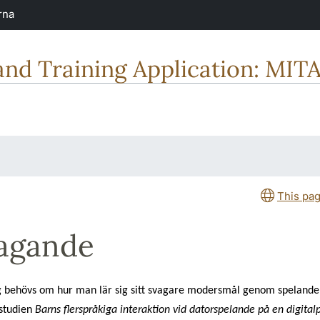
rna
nd Training Application: MIT
This pag
agande
 behövs om hur man lär sig sitt svagare modersmål genom spelande!
 studien
Barns flerspråkiga interaktion vid datorspelande på en digital