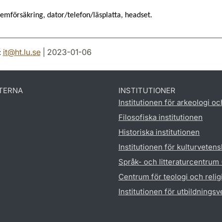
emförsäkring, dator/telefon/läsplatta, headset.
:
it
@
ht.lu
.
se
| 2023-01-06
TERNA
INSTITUTIONER
Institutionen för arkeologi oc
Filosofiska institutionen
Historiska institutionen
Institutionen för kulturveten
Språk- och litteraturcentrum
Centrum för teologi och reli
Institutionen för utbildnings