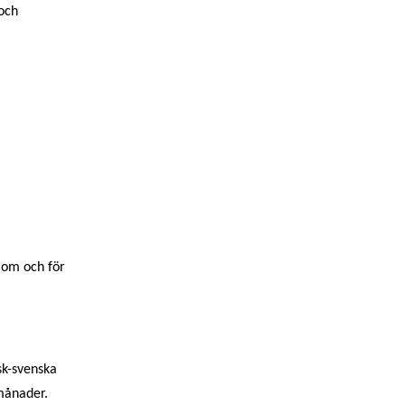
och
 om och för
sk-svenska
månader.