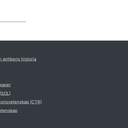
h antikens historia
skaper
 (SOL)
gionsvetenskap (CTR)
vetenskap