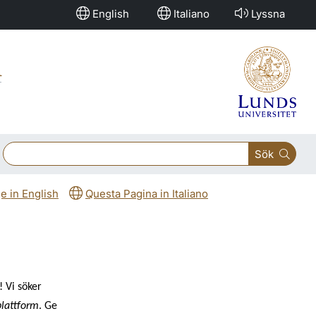
English
Italiano
Lyssna
A
Sök
e in English
Questa Pagina in Italiano
 Vi söker
plattform
. Ge