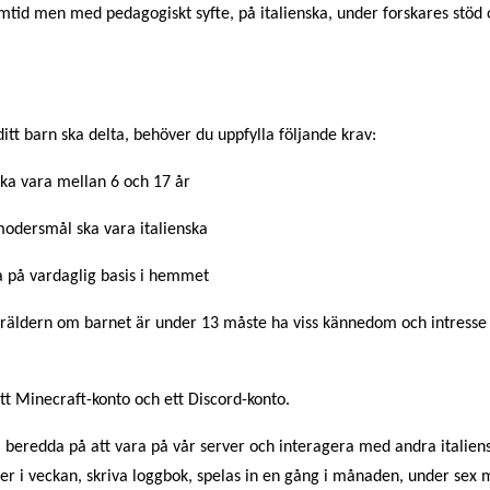
rmtid men med pedagogiskt syfte, på italienska, under forskares stöd 
ditt barn ska delta, behöver du uppfylla följande krav:
ska vara mellan 6 och 17 år
odersmål ska vara italienska
ka på vardaglig basis i hemmet
räldern om barnet är under 13 måste ha viss kännedom och intresse
tt Minecraft-konto och ett Discord-konto.
 beredda på att vara på vår server och interagera med andra italien
er i veckan, skriva loggbok, spelas in en gång i månaden, under sex 