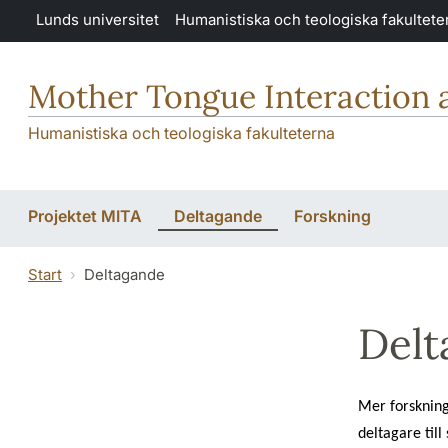
Hoppa till huvudinnehåll
Lunds universitet
Humanistiska och teologiska fakultete
Mother Tongue Interaction a
Humanistiska och teologiska fakulteterna
Projektet MITA
Deltagande
Forskning
Start
Deltagande
Delt
Mer forskning
deltagare till