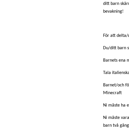
ditt barn skä
bevakning!
För att delta/
Du/ditt barn 
Barnets ena m
Tala italiens
Barnet/och fö
Minecraft
Ni måste ha e
Ni måste vara
barn två gång