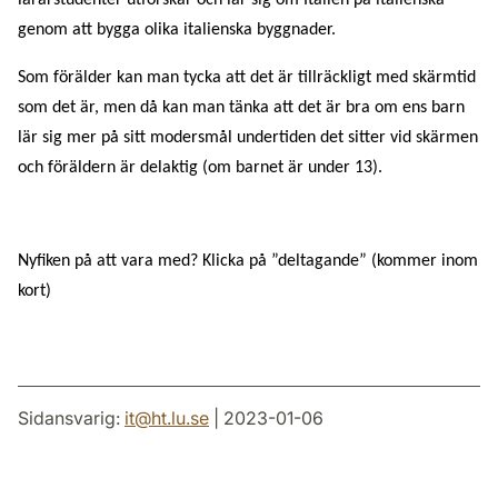
lärarstudenter utforskar och lär sig om Italien på italienska
genom att bygga olika italienska byggnader.
Som förälder kan man tycka att det är tillräckligt med skärmtid
som det är, men då kan man tänka att det är bra om ens barn
lär sig mer på sitt modersmål undertiden det sitter vid skärmen
och föräldern är delaktig (om barnet är under 13).
Nyfiken på att vara med? Klicka på ”deltagande” (kommer inom
kort)
Sidansvarig:
it
@
ht.lu
.
se
| 2023-01-06