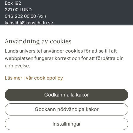
Box 192
221 00 LUND
046-222 00 00 (vxl)
kansliht
@
kansliht.lu
.
se
Genvägar
Användning av cookies
Om webbplatsen och cookies
Lunds universitet använder cookies för att se till att
Behandling av personuppgifter
webbplatsen fungerar korrekt och för att förbättra din
Tillgänglighetsredogörelse
upplevelse.
TYPO3-login
Läs mer i vår cookiepolicy
Godkänn alla kakor
Samarbeten och nätverk
Godkänn nödvändiga kakor
Inställningar